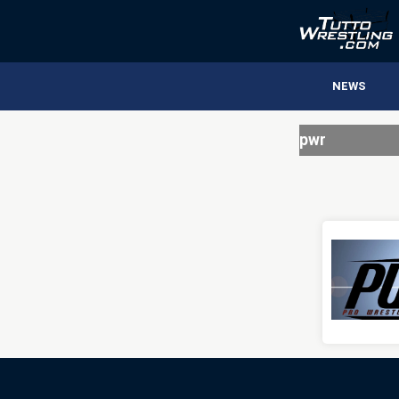
NEWS
pwr