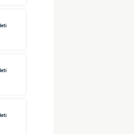
eti
eti
eti