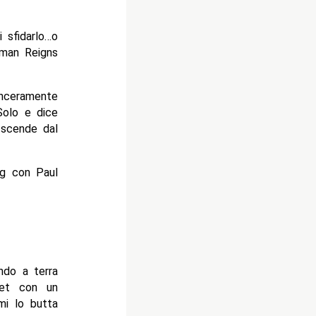
 sfidarlo…o
oman Reigns
inceramente
Solo e dice
 scende dal
ng con Paul
ndo a terra
het con un
mi lo butta