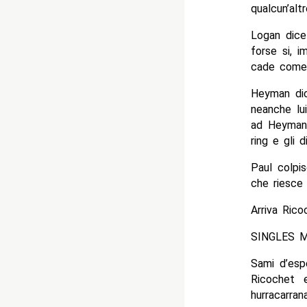
qualcun’altr
Logan dice
forse si, 
cade come 
Heyman dic
neanche lu
ad Heyman 
ring e gli 
Paul colpi
che riesce 
Arriva Ric
SINGLES 
Sami d’esp
Ricochet 
hurracarra