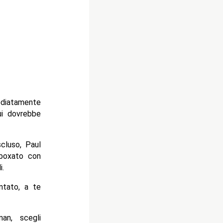
ediatamente
i dovrebbe
cluso, Paul
 boxato con
i.
ntato, a te
an, scegli