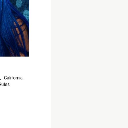
alifornia.
ules.