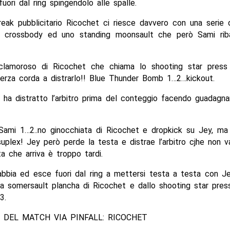
ori dal ring spingendolo alle spalle.
eak pubblicitario Ricochet ci riesce davvero con una serie d
d crossbody ed uno standing moonsault che però Sami rib
 clamoroso di Ricochet che chiama lo shooting star pres
terza corda a distrarlo!! Blue Thunder Bomb 1…2…kickout.
 ha distratto l’arbitro prima del conteggio facendo guadagn
 Sami 1…2..no ginocchiata di Ricochet e dropkick su Jey, ma
suplex! Jey però perde la testa e distrae l’arbitro cjhe non 
a che arriva è troppo tardi.
rabbia ed esce fuori dal ring a mettersi testa a testa con J
la somersault plancha di Ricochet e dallo shooting star pre
3.
 DEL MATCH VIA PINFALL: RICOCHET