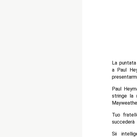
La puntata
a Paul He
presentarmi
Paul Heyma
stringe la
Mayweather,
Tuo fratel
succederà 
Sii intel