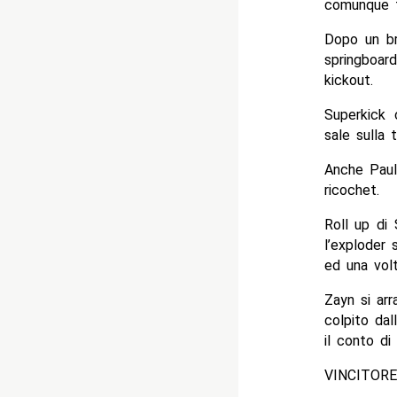
comunque fu
Dopo un br
springboar
kickout.
Superkick
sale sulla 
Anche Paul
ricochet.
Roll up di
l’exploder 
ed una volt
Zayn si ar
colpito dal
il conto di 
VINCITORE