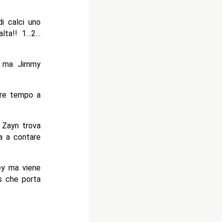
i calci uno
alta!! 1…2…
s ma Jimmy
are tempo a
 Zayn trova
va a contare
ey ma viene
ss che porta