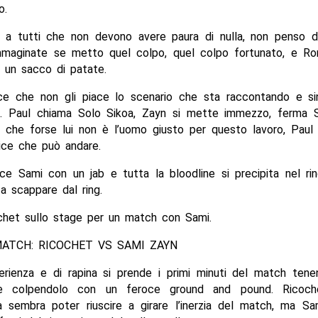
o.
 a tutti che non devono avere paura di nulla, non penso di
immaginate se metto quel colpo, quel colpo fortunato, e R
un sacco di patate.
e che non gli piace lo scenario che sta raccontando e s
i. Paul chiama Solo Sikoa, Zayn si mette immezzo, ferma 
che forse lui non è l’uomo giusto per questo lavoro, Paul
dice che può andare.
sce Sami con un jab e tutta la bloodline si precipita nel ri
a scappare dal ring.
ochet sullo stage per un match con Sami.
MATCH: RICOCHET VS SAMI ZAYN
erienza e di rapina si prende i primi minuti del match tene
e colpendolo con un feroce ground and pound. Ricoc
na sembra poter riuscire a girare l’inerzia del match, ma Sa