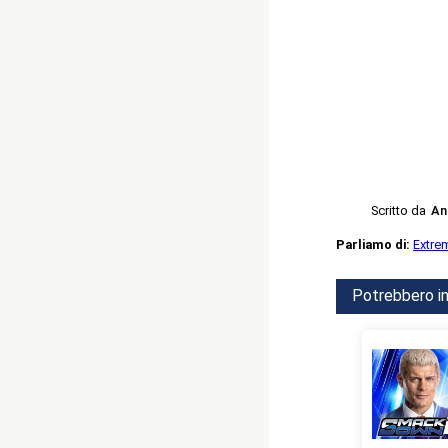
Scritto da
An
Parliamo di:
Extre
Potrebbero in