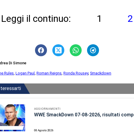
Leggi il continuo:
1
2
drea Di Simone
me Rules
,
Logan Paul
,
Roman Reigns
,
Ronda Rousey
,
Smackdown
teressarti
AGGIORNAMENTI
WWE SmackDown 07-08-2026, risultati compl
08 Agosto 2026