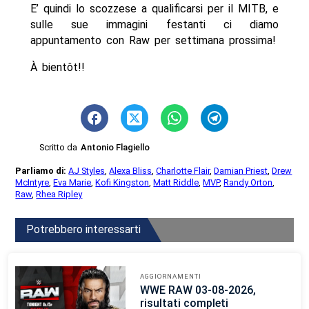
E’ quindi lo scozzese a qualificarsi per il MITB, e
sulle sue immagini festanti ci diamo
appuntamento con Raw per settimana prossima!
À bientôt!!
Scritto da
Antonio Flagiello
Parliamo di:
AJ Styles
,
Alexa Bliss
,
Charlotte Flair
,
Damian Priest
,
Drew
McIntyre
,
Eva Marie
,
Kofi Kingston
,
Matt Riddle
,
MVP
,
Randy Orton
,
Raw
,
Rhea Ripley
Potrebbero interessarti
AGGIORNAMENTI
WWE RAW 03-08-2026,
risultati completi