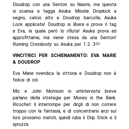
Doudrop con una Senton su Naomi, ma questa
si scansa e tagga Asuka: Missile Dropkick a
segno, calcio alto e Doudrop barcolla; Asuka
Lock applicata! Doudrop si libera e prova il tag
a Eva, la quale però lo rifiuta! Asuka prova ad
approfittarne, ma viene stesa da una Senton!
Running Crossbody su Asuka per 1..2…3!!!
VINCITRICI PER SCHIENAMENTO: EVA MARIE
& DOUDROP
Eva Marie rivendica la vittoria e Doudrop non è
felice di ciò.
Miz e John Morrison in un’intervista breve
parlano della strategia per Money in the Bank.
Ricochet li interrompe per dirgli di non correre
troppo con la fantasia, e di concentrarsi anzi sul
loro prossimo match; quindi ruba il Drip Stick e li
spruzza.