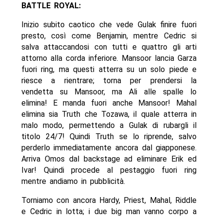
BATTLE ROYAL:
Inizio subito caotico che vede Gulak finire fuori
presto, così come Benjamin, mentre Cedric si
salva attaccandosi con tutti e quattro gli arti
attorno alla corda inferiore. Mansoor lancia Garza
fuori ring, ma questi atterra su un solo piede e
riesce a rientrare; torna per prendersi la
vendetta su Mansoor, ma Ali alle spalle lo
elimina! E manda fuori anche Mansoor! Mahal
elimina sia Truth che Tozawa, il quale atterra in
malo modo, permettendo a Gulak di rubargli il
titolo 24/7! Quindi Truth se lo riprende, salvo
perderlo immediatamente ancora dal giapponese.
Arriva Omos dal backstage ad eliminare Erik ed
Ivar! Quindi procede al pestaggio fuori ring
mentre andiamo in pubblicità.
Torniamo con ancora Hardy, Priest, Mahal, Riddle
e Cedric in lotta; i due big man vanno corpo a