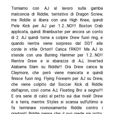
Torniamo con AJ al lavoro sulla gamba
malconcia di Riddle; tentativo di Dragon Screw,
ma Riddle si libera con una High Knee, quindi
Pele Kick per AJ per 1..2…NO!!! Boston Crab
applicata, quindi Brainbuster per ancora un conto
di 2. AJ quindi torna a colpire Drew fuori ring, e
quando rientra viene sorpreso dal DDT alle
corde in stile Orton!! Carica l’RKO!! Ma AJ lo
stende con una Burning Hammer per 1..2…NO!!
Rientra Drew e si sbarazza di AJ, Inverted
Alabama Slam su Riddle!! Ora Drew carica la
Claymore, che però viene mancata e quindi
finisce fuori ring. Flying Forearm per AJ su Drew,
che viene colpito dal Soccer Kick di Riddle
dall’apron, così come AJ; Floating Bro a segno!!!
E ora serie di calci al petto sui due rivali! Drew
è a terra, mentre Styles si scansa sull’ultimo e
fa terminare rovinosamente Riddle contro i
gradoni!! Riddle pensa che il suo piede sia rotto,