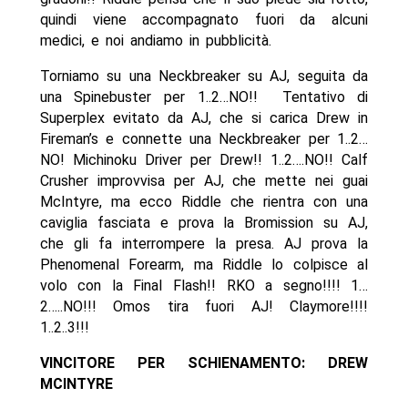
quindi viene accompagnato fuori da alcuni
medici, e noi andiamo in pubblicità.
Torniamo su una Neckbreaker su AJ, seguita da
una Spinebuster per 1..2…NO!! Tentativo di
Superplex evitato da AJ, che si carica Drew in
Fireman’s e connette una Neckbreaker per 1..2…
NO! Michinoku Driver per Drew!! 1..2….NO!! Calf
Crusher improvvisa per AJ, che mette nei guai
McIntyre, ma ecco Riddle che rientra con una
caviglia fasciata e prova la Bromission su AJ,
che gli fa interrompere la presa. AJ prova la
Phenomenal Forearm, ma Riddle lo colpisce al
volo con la Final Flash!! RKO a segno!!!! 1…
2…..NO!!! Omos tira fuori AJ! Claymore!!!!
1..2..3!!!
VINCITORE PER SCHIENAMENTO: DREW
MCINTYRE