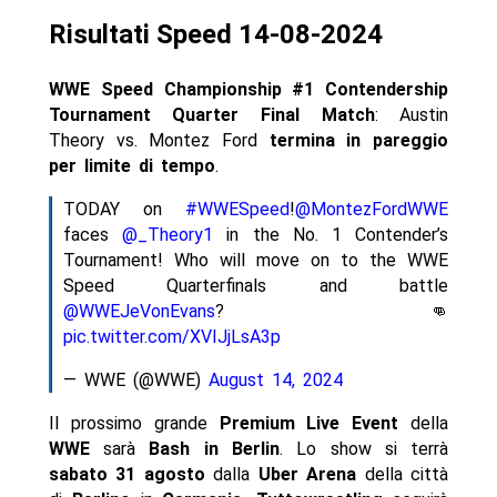
Risultati Speed 14-08-2024
WWE Speed Championship #1 Contendership
Tournament Quarter Final Match
: Austin
Theory vs. Montez Ford
termina in pareggio
per limite di tempo
.
TODAY on
#WWESpeed
!
@MontezFordWWE
faces
@_Theory1
in the No. 1 Contender’s
Tournament! Who will move on to the WWE
Speed Quarterfinals and battle
@WWEJeVonEvans
? 👊
pic.twitter.com/XVIJjLsA3p
— WWE (@WWE)
August 14, 2024
Il prossimo grande
Premium Live Event
della
WWE
sarà
Bash in Berlin
. Lo show si terrà
sabato 31 agosto
dalla
Uber Arena
della città