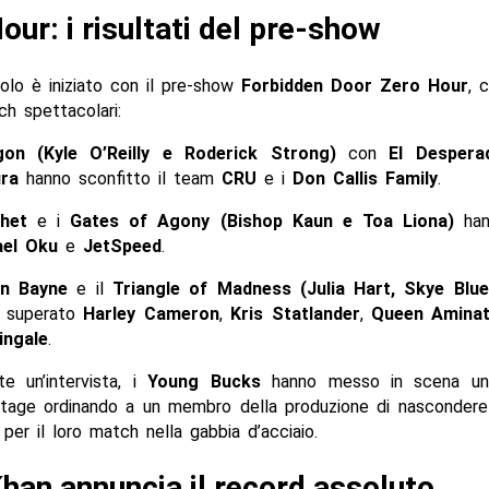
our: i risultati del pre-show
olo è iniziato con il pre-show
Forbidden Door Zero Hour
, 
ch spettacolari:
gon (Kyle O’Reilly e Roderick Strong)
con
El Despera
ra
hanno sconfitto il team
CRU
e i
Don Callis Family
.
het
e i
Gates of Agony (Bishop Kaun e Toa Liona)
han
ael Oku
e
JetSpeed
.
n Bayne
e il
Triangle of Madness (Julia Hart, Skye Blu
 superato
Harley Cameron
,
Kris Statlander
,
Queen Amina
ingale
.
te un’intervista, i
Young Bucks
hanno messo in scena u
tage ordinando a un membro della produzione di nascondere
g per il loro match nella gabbia d’acciaio.
han annuncia il record assoluto