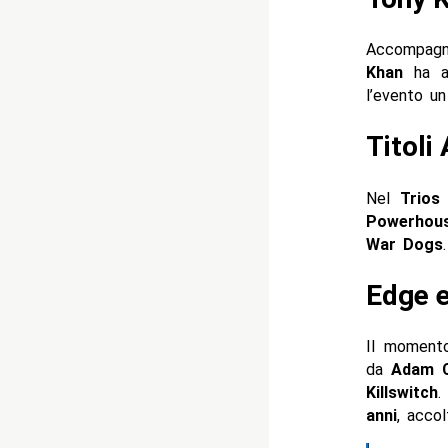
Accompag
Khan
ha an
l’evento u
Titoli
Nel
Trios
Powerhou
War Dogs
.
Edge e
Il momento
da
Adam C
Killswitch
.
anni
, accol