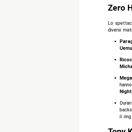
Zero H
Lo spettac
diversi mat
Para
Uemu
Ricoc
Mich
Mega
hanno
Night
Duran
backs
il rin
Tony K