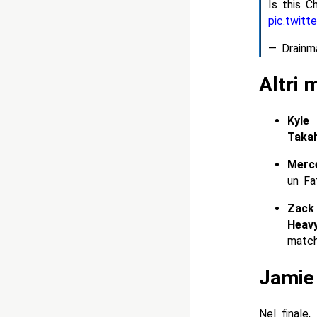
Is this 
pic.twit
— Drainm
Altri 
Kyle
Taka
Merc
un Fa
Zack
Heav
match
Jamie 
Nel finale,