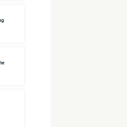
ng
he