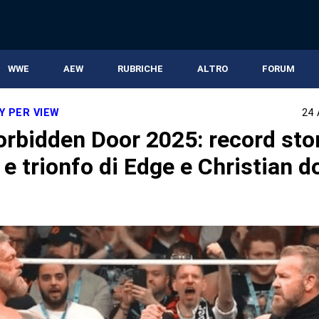
WWE
AEW
RUBRICHE
ALTRO
FORUM
Y PER VIEW
24 
rbidden Door 2025: record stor
e trionfo di Edge e Christian 