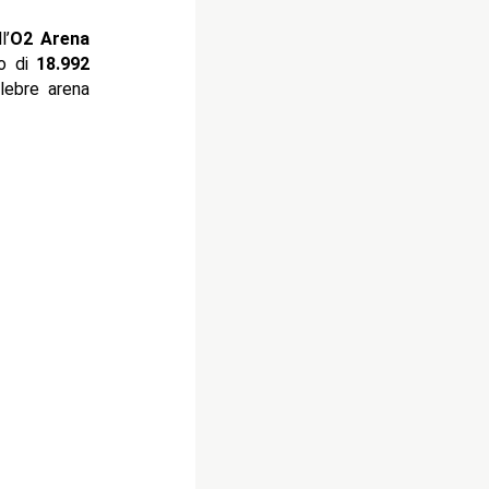
l’
O2 Arena
co di
18.992
elebre arena