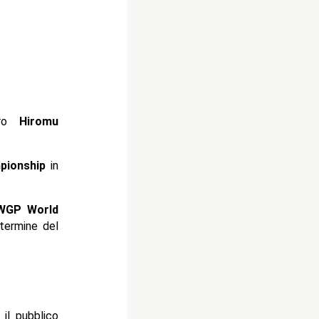
tro
Hiromu
ionship
in
WGP World
 termine del
 il pubblico