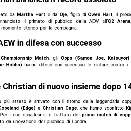
nato da
Martha Hart
e da
Oje
, figlio di
Owen Hart
, il pre
nunciato il primato di pubblico della AEW all’
O2 Arena
n momento storico per la compagnia.
 AEW in difesa con successo
 Championship Match
, gli
Opps (Samoa Joe, Katsuyori
se Hobbs)
hanno difeso con successo le cinture contro i
 Christian di nuovo insieme dopo 14
 più atteso è arrivato con il ritorno della leggendaria cop
opeland (Edge)
e
Christian Cage
, che hanno sconfitto
Ki
 Per i due canadesi si è trattato del
primo match di copp
to da un’ovazione del pubblico di Londra.