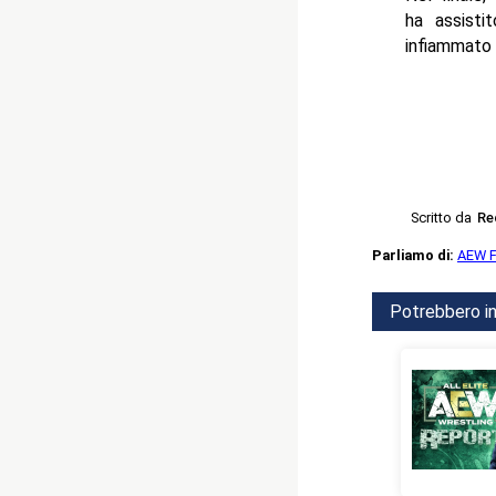
ha assisti
infiammato 
Scritto da
Re
Parliamo di:
AEW F
Potrebbero in