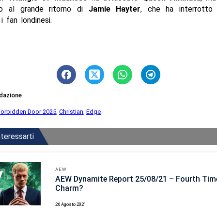
to al grande ritorno di
Jamie Hayter
, che ha interrotto 
i fan londinesi.
dazione
orbidden Door 2025
,
Christian
,
Edge
teressarti
AEW
AEW Dynamite Report 25/08/21 – Fourth Time
Charm?
26 Agosto 2021