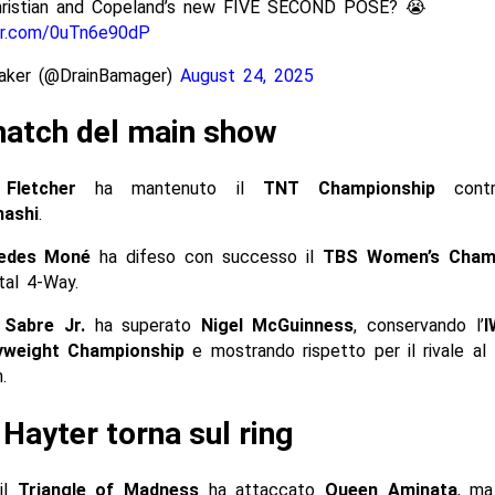
Christian and Copeland’s new FIVE SECOND POSE? 😭
ter.com/0uTn6e90dP
aker (@DrainBamager)
August 24, 2025
match del main show
 Fletcher
ha mantenuto il
TNT Championship
con
hashi
.
edes Moné
ha difeso con successo il
TBS Women’s Champ
tal 4-Way.
 Sabre Jr.
ha superato
Nigel McGuinness
, conservando l’
I
yweight Championship
e mostrando rispetto per il rivale al
.
Hayter torna sul ring
 il
Triangle of Madness
ha attaccato
Queen Aminata
, ma