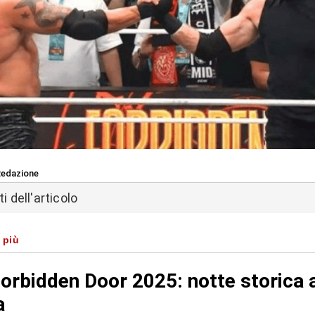
edazione
 dell'articolo
 più
rbidden Door 2025: notte storica 
a