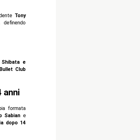
sidente
Tony
, definendo
 Shibata e
Bullet Club
 anni
pia formata
p Sabian
e
ia dopo 14