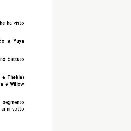
che ha visto
do
e
Yuya
no battuto
e e Thekla)
ta
e
Willow
n segmento
 armi sotto