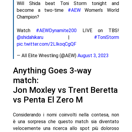
Will Shida beat Toni Storm tonight and
become a two-time
#AEW
Women’s World
Champion?
Watch
#AEWDynamite200
LIVE on TBS!
@shidahikaru
|
#ToniStorm
pic.twitter.com/2LIkoqCgQF
— All Elite Wrestling (@AEW)
August 3, 2023
Anything Goes 3-way
match:
Jon Moxley vs Trent Beretta
vs Penta El Zero M
Considerando i nomi coinvolti nella contesa, non
è una sorpresa che questo match sia diventato
velocemente una ricerca allo spot più doloroso