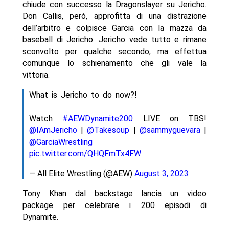
chiude con successo la Dragonslayer su Jericho.
Don Callis, però, approfitta di una distrazione
dell’arbitro e colpisce Garcia con la mazza da
baseball di Jericho. Jericho vede tutto e rimane
sconvolto per qualche secondo, ma effettua
comunque lo schienamento che gli vale la
vittoria.
What is Jericho to do now?!
Watch
#AEWDynamite200
LIVE on TBS!
@IAmJericho
|
@Takesoup
|
@sammyguevara
|
@GarciaWrestling
pic.twitter.com/QHQFmTx4FW
— All Elite Wrestling (@AEW)
August 3, 2023
Tony Khan dal backstage lancia un video
package per celebrare i 200 episodi di
Dynamite.