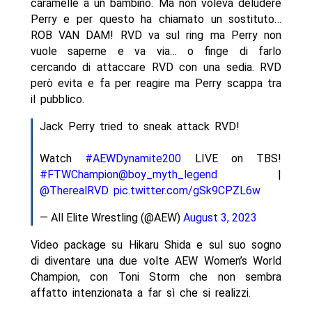
caramelle a un bambino. Ma non voleva deludere
Perry e per questo ha chiamato un sostituto…
ROB VAN DAM! RVD va sul ring ma Perry non
vuole saperne e va via… o finge di farlo
cercando di attaccare RVD con una sedia. RVD
però evita e fa per reagire ma Perry scappa tra
il pubblico.
Jack Perry tried to sneak attack RVD!
Watch
#AEWDynamite200
LIVE on TBS!
#FTWChampion
@boy_myth_legend
|
@TherealRVD
pic.twitter.com/gSk9CPZL6w
— All Elite Wrestling (@AEW)
August 3, 2023
Video package su Hikaru Shida e sul suo sogno
di diventare una due volte AEW Women’s World
Champion, con Toni Storm che non sembra
affatto intenzionata a far sì che si realizzi.