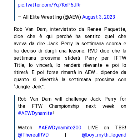
pic.twitter.com/Yq7KxP5JRr
— All Elite Wrestling (@AEW)
August 3, 2023
Rob Van Dam, intervistato da Renee Paquette,
dice che è qui perché ha sentito quel che
aveva da dire Jack Perry la settimana scorsa e
ha deciso di dargli una lezione. RVD dice che la
settimana prossima sfiderà Perry per l’FTW
Title, lo vincerà, lo renderà rilevante e poi lo
ritirerà. E poi forse rimarrà in AEW… dipende da
quanto si divertirà la settimana prossima con
“Jungle Jerk”.
Rob Van Dam will challenge Jack Perry for
the FTW Championship next week on
#AEWDynamite
!
Watch
#AEWDynamite200
LIVE on TBS!
@TherealRVD
|
@boy_myth_legend