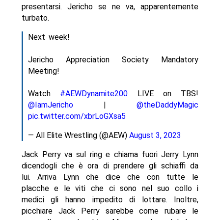
presentarsi. Jericho se ne va, apparentemente
turbato.
Next week!
Jericho Appreciation Society Mandatory
Meeting!
Watch
#AEWDynamite200
LIVE on TBS!
@IamJericho
|
@theDaddyMagic
pic.twitter.com/xbrLoGXsa5
— All Elite Wrestling (@AEW)
August 3, 2023
Jack Perry va sul ring e chiama fuori Jerry Lynn
dicendogli che è ora di prendere gli schiaffi da
lui. Arriva Lynn che dice che con tutte le
placche e le viti che ci sono nel suo collo i
medici gli hanno impedito di lottare. Inoltre,
picchiare Jack Perry sarebbe come rubare le