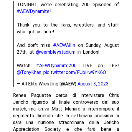
TONIGHT, we're celebrating 200 episodes of
#AEWDynamite
!
Thank you to the fans, wrestlers, and staff
who got us here!
And don't miss
#AEWAllIn
on Sunday, August
27th, at
@wembleystadium
in London!
Watch
#AEWDynamite200
LIVE on TBS!
@TonyKhan
pic.twitter.com/FUbHw9YK6O
— All Elite Wrestling (@AEW)
August 3, 2023
Renee Paquette cerca di intervistare Chris
Jericho riguardo al finale controverso del suo
match, ma arriva Matt Menard a interrompere il
segmento dicendo che la settimana prossima ci
sarà una riunione straordinaria della Jericho
Appreciation Society e che farà bene a