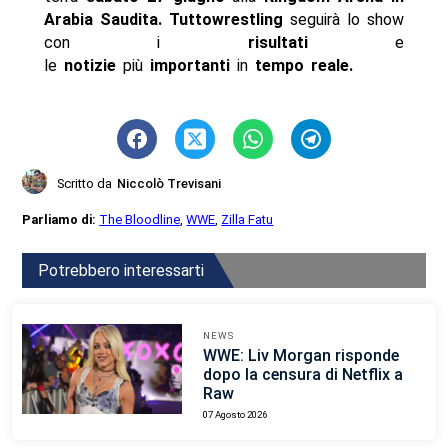
Arabia Saudita
. Tuttowrestling
seguirà lo show
con i
risultati
e
le
notizie
più
importanti
in
tempo reale
.
Scritto da
Niccolò Trevisani
Parliamo di:
The Bloodline
,
WWE
,
Zilla Fatu
Potrebbero interessarti
NEWS
WWE: Liv Morgan risponde
dopo la censura di Netflix a
Raw
07 Agosto 2026