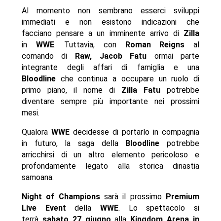
Al momento non sembrano esserci sviluppi
immediati e non esistono indicazioni che
facciano pensare a un imminente arrivo di
Zilla
in
WWE
. Tuttavia, con
Roman Reigns
al
comando di
Raw, Jacob Fatu
ormai parte
integrante degli affari di famiglia e una
Bloodline
che continua a occupare un ruolo di
primo piano, il nome di
Zilla Fatu
potrebbe
diventare sempre più importante nei prossimi
mesi.
Qualora
WWE
decidesse di portarlo in compagnia
in futuro, la saga della
Bloodline
potrebbe
arricchirsi di un altro elemento pericoloso e
profondamente legato alla storica dinastia
samoana.
Night of Champions
sarà il prossimo
Premium
Live Event
della
WWE
. Lo spettacolo si
terrà
sabato 27 giugno
alla
Kingdom Arena in