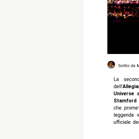
Scritto da
M
La secon
dell’
Allegi
Universe
an
Stamford
s
che promett
leggenda v
ufficiale d