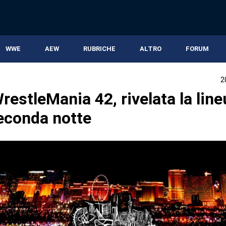
WWE
AEW
RUBRICHE
ALTRO
FORUM
2
estleMania 42, rivelata la line
seconda notte