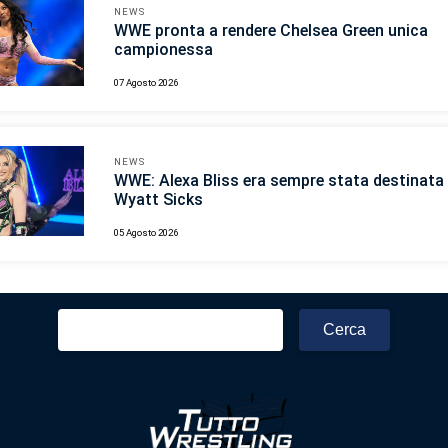
NEWS
WWE pronta a rendere Chelsea Green unica
campionessa
07 Agosto 2026
NEWS
WWE: Alexa Bliss era sempre stata destinata 
Wyatt Sicks
05 Agosto 2026
Ricerca
per: