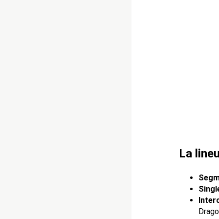
La line
Segme
Singl
Inter
Drago