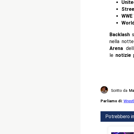
Unite
Stree
WWE 
World
Backlash
nella nott
Arena
del
le
notizie
Scritto da
Ma
Parliamo di:
Wrest
Potrebbero in