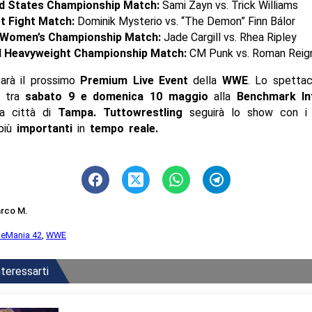
d States Championship Match:
Sami Zayn vs. Trick Williams
t Fight Match:
Dominik Mysterio vs. “The Demon” Finn Bálor
Women’s Championship Match:
Jade Cargill vs. Rhea Ripley
 Heavyweight Championship Match:
CM Punk vs. Roman Reig
sarà il prossimo
Premium Live Event
della
WWE
. Lo spettac
e tra
sabato 9 e domenica 10 maggio
alla
Benchmark Int
la città di
Tampa. Tuttowrestling
seguirà lo show con 
più
importanti
in
tempo reale
.
rco M.
leMania 42
,
WWE
teressarti