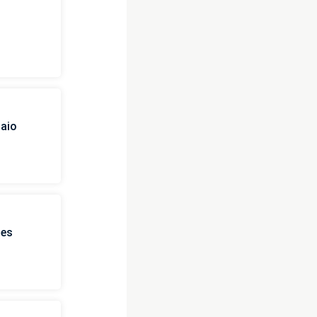
i
naio
ies