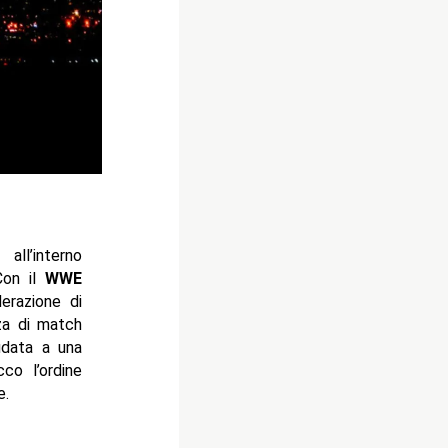
all’interno
 Con il
WWE
erazione di
za di match
fidata a una
co l’ordine
e.