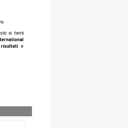
ns
olo si terrà
ernational
i
risultati
e