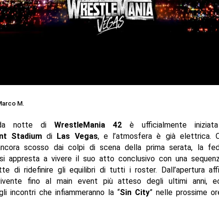
arco M.
da notte di
WrestleMania 42
è ufficialmente iniziata 
ant Stadium
di
Las Vegas
, e l’atmosfera è già elettrica.
cora scosso dai colpi di scena della prima serata, la fed
i appresta a vivere il suo atto conclusivo con una sequen
e di ridefinire gli equilibri di tutti i roster. Dall’apertura af
ivente fino al main event più atteso degli ultimi anni, ec
egli incontri che infiammeranno la “
Sin City
” nelle prossime or