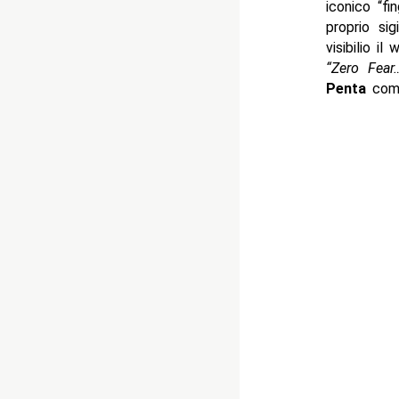
iconico “f
proprio si
visibilio il
“Zero Fea
Penta
come 