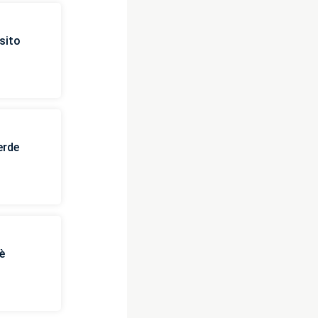
sito
erde
è