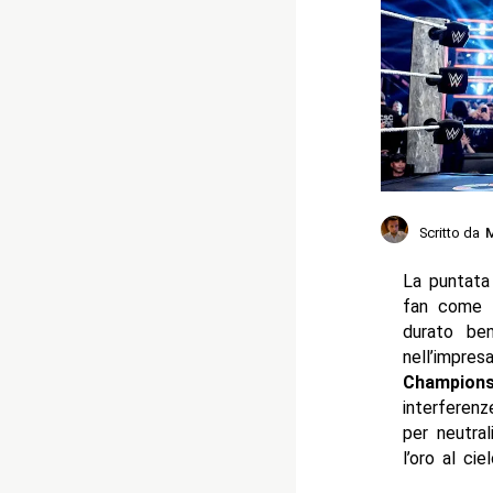
Scritto da
M
La puntata
fan come l
durato b
nell’impre
Champions
interferen
per neutra
l’oro al ci