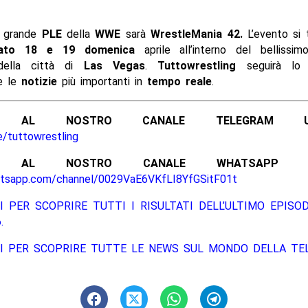
o grande
PLE
della
WWE
sarà
WrestleMania 42
.
L’evento si 
ato 18 e 19 domenica
aprile all’interno del bellissim
ella città di
Las Vegas
.
Tuttowrestling
seguirà l
 le
notizie
più importanti in
tempo reale
.
ITI AL NOSTRO CANALE TELEGRAM UFFI
e/tuttowrestling
ITI AL NOSTRO CANALE WHATSAPP UFF
atsapp.com/channel/0029VaE6VKfLI8YfGSitF01t
I PER SCOPRIRE TUTTI I RISULTATI DELL’ULTIMO EPISO
.
UI PER SCOPRIRE TUTTE LE NEWS SUL MONDO DELLA TEL