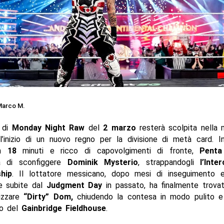
arco M.
 di
Monday Night Raw
del
2 marzo
resterà scolpita nella
’inizio di un nuovo regno per la divisione di metà card. 
en
18
minuti e ricco di capovolgimenti di fronte,
Penta
sa di sconfiggere
Dominik Mysterio
, strappandogli
l’Inte
hip
. Il lottatore messicano, dopo mesi di inseguimento
ze subite dal
Judgment Day
in passato, ha finalmente trovat
lizzare
“Dirty” Dom,
chiudendo la contesa in modo pulito e
elo del
Gainbridge Fieldhouse
.