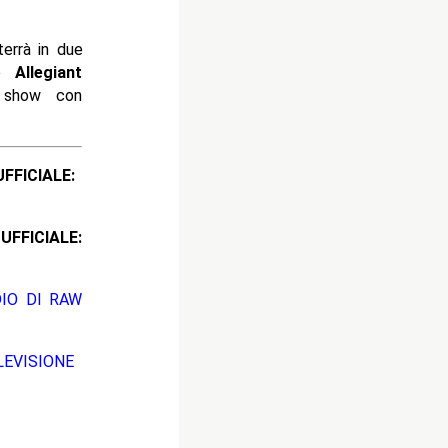
terrà in due
o
Allegiant
o show con
CIALE:
ICIALE:
DIO DI RAW
EVISIONE