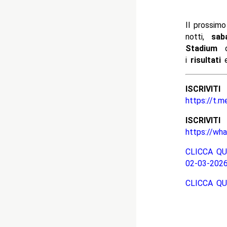
Il prossim
notti,
sab
Stadium
d
i
risultati
e
ISCRIV
https://t.m
ISCRIV
https://wh
CLICCA QU
02-03-2026
CLICCA Q