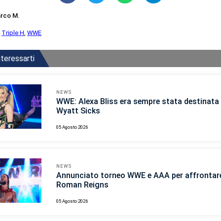
rco M.
,
Triple H
,
WWE
teressarti
NEWS
WWE: Alexa Bliss era sempre stata destinata 
Wyatt Sicks
05 Agosto 2026
NEWS
Annunciato torneo WWE e AAA per affrontar
Roman Reigns
05 Agosto 2026