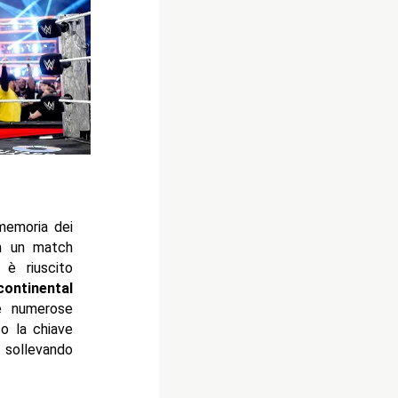
 memoria dei
In un match
è riuscito
rcontinental
 e numerose
o la chiave
 sollevando