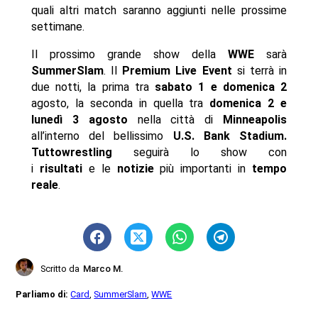
quali altri match saranno aggiunti nelle prossime
settimane.
Il prossimo grande show della
WWE
sarà
SummerSlam
. Il
Premium Live Event
si terrà in
due notti, la prima tra
sabato 1 e domenica 2
agosto, la seconda in quella tra
domenica 2 e
lunedì 3 agosto
nella città di
Minneapolis
all’interno del bellissimo
U.S. Bank Stadium.
Tuttow
restling
seguirà lo show con
i
risultati
e le
notizie
più importanti in
tempo
reale
.
Scritto da
Marco M.
Parliamo di:
Card
,
SummerSlam
,
WWE