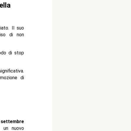
ella
iato. Il suo
iso di non
odo di stop
gnificativa.
mozione di
l
settembre
o un nuovo