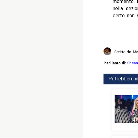
momento, i
nella sez
certo non 
Scritto da
Ma
Parliamo di:
Shea
Potrebbero in