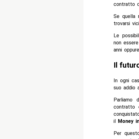
contratto 
Se quella 
trovarsi vic
Le possibil
non essere
anni oppur
Il futu
In ogni ca
suo addio 
Parliamo 
contratto
conquistat
il
Money i
Per questo