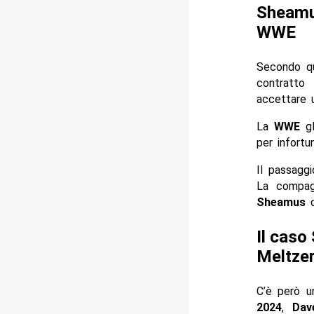
Sheamus
WWE
Secondo q
contratto
accettare 
La
WWE
gl
per infort
Il passagg
La compag
Sheamus
d
Il caso
Meltze
C’è però u
2024
,
Dav