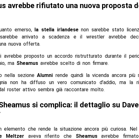
 avrebbe rifiutato una nuova proposta d
uanto emerso,
la stella irlandese
non sarebbe stato licenz
 sarebbe arrivato a scadenza e il wrestler avrebbe dec
una nuova offerta.
i avrebbe proposto un accordo ristrutturato durante il peri
unio, ma
Sheamus
avrebbe scelto di non firmare.
io nella sezione
Alumni
rende quindi la vicenda ancora più si
nia non ha diffuso un vero comunicato d’addio, ma la ri
al roster attivo sembra già raccontare molto.
 Sheamus si complica: il dettaglio su Dave
r
n elemento che rende la situazione ancora più curiosa. Ne
e Meltzer
aveva riferito che
Sheamus
avrebbe firmat