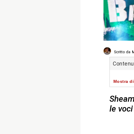
Scritto da
M
Contenuti
Mostra di
Sheamu
le voci