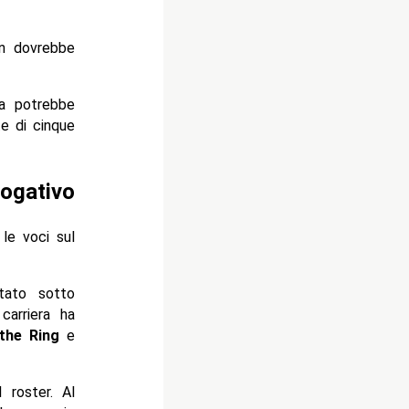
on dovrebbe
oca potrebbe
e di cinque
rogativo
le voci sul
tato sotto
carriera ha
the Ring
e
 roster. Al