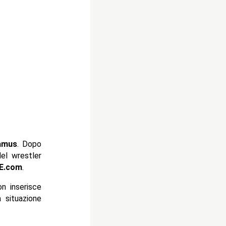
amus
. Dopo
del wrestler
E.com
.
n inserisce
 situazione