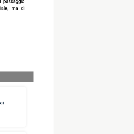
l passaggio
iale, ma di
ai