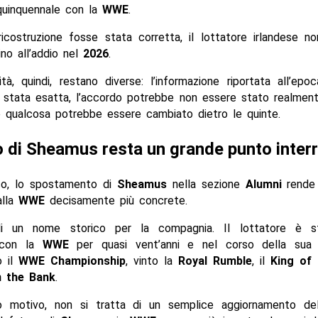
quinquennale con la
WWE
.
ricostruzione fosse stata corretta, il lottatore irlandese n
ino all’addio nel
2026
.
ità, quindi, restano diverse: l’informazione riportata all’ep
 stata esatta, l’accordo potrebbe non essere stato realment
e qualcosa potrebbe essere cambiato dietro le quinte.
ro di Sheamus resta un grande punto inter
so, lo spostamento di
Sheamus
nella sezione
Alumni
rende 
alla
WWE
decisamente più concrete.
di un nome storico per la compagnia. Il lottatore è s
 con la
WWE
per quasi vent’anni e nel corso della sua 
o il
WWE Championship
, vinto la
Royal Rumble
, il
King of 
n the Bank
.
 motivo, non si tratta di un semplice aggiornamento del