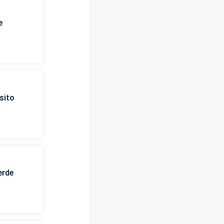
e
sito
erde