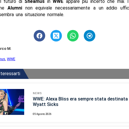
l futuro di
Sheamus
in
WWE
appare più incerto che mai. I
ione
Alumni
non equivale necessariamente a un addio uffic
sembra una situazione normale.
rco M.
mus
,
WWE
teressarti
NEWS
WWE: Alexa Bliss era sempre stata destinata 
Wyatt Sicks
05 Agosto 2026