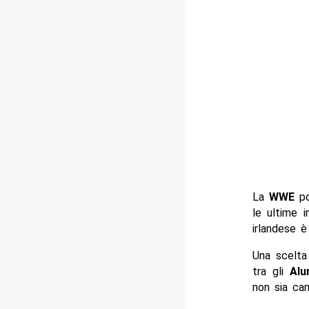
La
WWE
po
le ultime i
irlandese è
Una scelta
tra gli
Alu
non sia cam