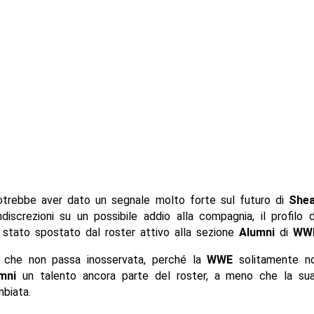
trebbe aver dato un segnale molto forte sul futuro di
She
ndiscrezioni su un possibile addio alla compagnia, il profilo 
 stato spostato dal roster attivo alla sezione
Alumni
di
WW
 che non passa inosservata, perché la
WWE
solitamente no
mni
un talento ancora parte del roster, a meno che la sua
biata.