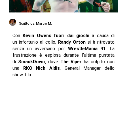
Scritto da
Marco M.
Con
Kevin Owens fuori dai giochi
a causa di
un infortunio al collo,
Randy Orton
si è ritrovato
senza un avversario per
WrestleMania 41
. La
frustrazione è esplosa durante l’ultima puntata
di
SmackDown,
dove
The Viper
ha colpito con
una
RKO Nick Aldis
, General Manager dello
show blu.