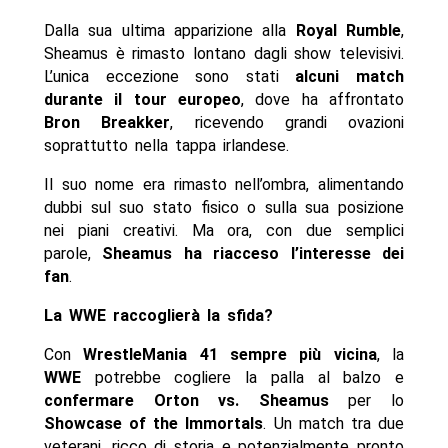
Dalla sua ultima apparizione alla
Royal Rumble
,
Sheamus è rimasto lontano dagli show televisivi.
L’unica eccezione sono stati
alcuni match
durante il tour europeo
, dove ha affrontato
Bron Breakker
, ricevendo grandi ovazioni
soprattutto nella tappa irlandese.
Il suo nome era rimasto nell’ombra, alimentando
dubbi sul suo stato fisico o sulla sua posizione
nei piani creativi. Ma ora, con due semplici
parole,
Sheamus ha riacceso l’interesse dei
fan
.
La WWE raccoglierà la sfida?
Con
WrestleMania 41 sempre più vicina
, la
WWE
potrebbe cogliere la palla al balzo e
confermare Orton vs. Sheamus
per lo
Showcase of the Immortals
. Un match tra due
veterani, ricco di storia e potenzialmente pronto