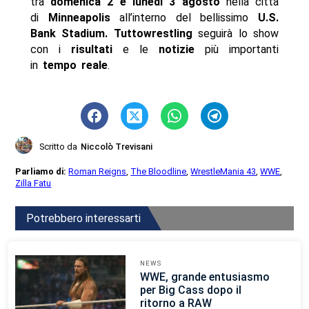
tra
domenica 2 e lunedì 3 agosto
nella città
di
Minneapolis
all’interno del bellissimo
U.S.
Bank Stadium. Tuttow
restling
seguirà lo show
con i
risultati
e le
notizie
più importanti
in
tempo reale
.
Scritto da
Niccolò Trevisani
Parliamo di:
Roman Reigns
,
The Bloodline
,
WrestleMania 43
,
WWE
,
Zilla Fatu
Potrebbero interessarti
NEWS
WWE, grande entusiasmo
per Big Cass dopo il
ritorno a RAW