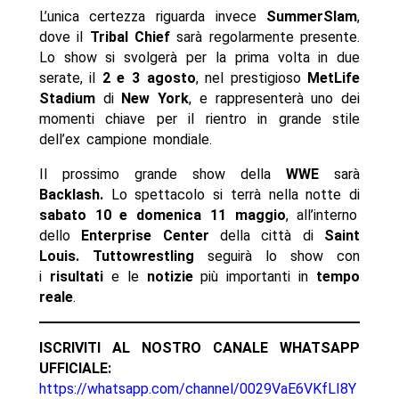
L’unica certezza riguarda invece
SummerSlam
,
dove il
Tribal Chief
sarà regolarmente presente.
Lo show si svolgerà per la prima volta in due
serate, il
2 e 3 agosto
, nel prestigioso
MetLife
Stadium
di
New York
, e rappresenterà uno dei
momenti chiave per il rientro in grande stile
dell’ex campione mondiale.
Il prossimo grande show della
WWE
sarà
Backlash.
Lo spettacolo si terrà nella notte di
sabato 10 e domenica 11 maggio
, all’interno
dello
Enterprise Center
della città di
Saint
Louis. Tuttowrestling
seguirà lo show con
i
risultati
e le
notizie
più importanti in
tempo
reale
.
ISCRIVITI AL NOSTRO CANALE WHATSAPP
UFFICIALE:
https://whatsapp.com/channel/0029VaE6VKfLI8Y