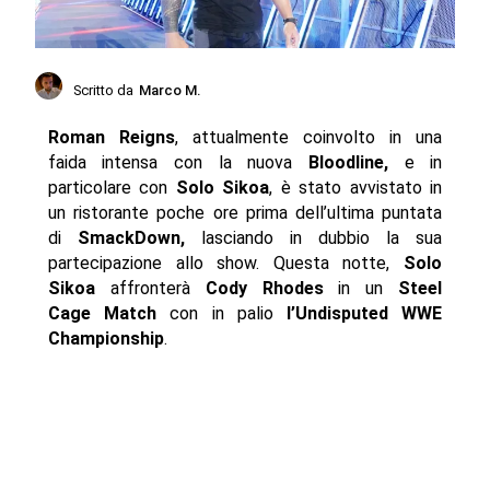
Scritto da
Marco M.
Roman Reigns
, attualmente coinvolto in una
faida intensa con la nuova
Bloodline,
e in
particolare con
Solo Sikoa
, è stato avvistato in
un ristorante poche ore prima dell’ultima puntata
di
SmackDown,
lasciando in dubbio la sua
partecipazione allo show. Questa notte,
Solo
Sikoa
affronterà
Cody Rhodes
in un
Steel
Cage Match
con in palio
l’Undisputed WWE
Championship
.