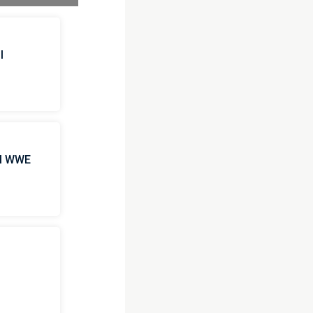
l
 il WWE
i