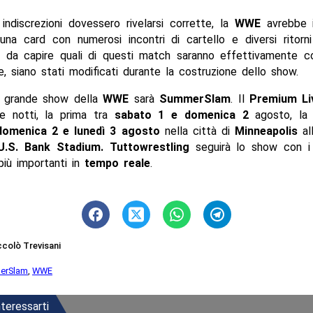
ndiscrezioni dovessero rivelarsi corrette, la
WWE
avrebbe i
 una card con numerosi incontri di cartello e diversi ritorni
 da capire quali di questi match saranno effettivamente c
ce, siano stati modificati durante la costruzione dello show.
o grande show della
WWE
sarà
SummerSlam
. Il
Premium Li
e notti, la prima tra
sabato 1 e domenica 2
agosto, la 
domenica 2 e lunedì 3 agosto
nella città di
Minneapolis
al
.S. Bank Stadium. Tuttow
restling
seguirà lo show con 
iù importanti in
tempo reale
.
ccolò Trevisani
erSlam
,
WWE
teressarti