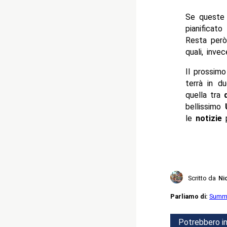
Se queste i
pianificato
Resta però
quali, inve
Il prossim
terrà in du
quella tra
bellissimo
U
le
notizie
p
Scritto da
Ni
Parliamo di:
Summ
Potrebbero in