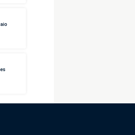
naio
ies