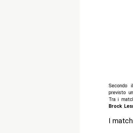
Secondo 
previsto u
Tra i match
Brock Les
I match