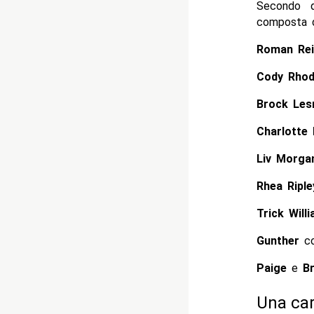
Secondo q
composta da
Roman Re
Cody Rho
Brock Les
Charlotte 
Liv Morga
Rhea Riple
Trick Will
Gunther
co
Paige
e
Br
Una car