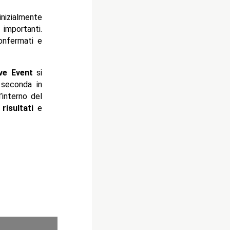
nizialmente
 importanti.
onfermati e
ve Event
si
seconda in
l’interno del
i
risultati
e