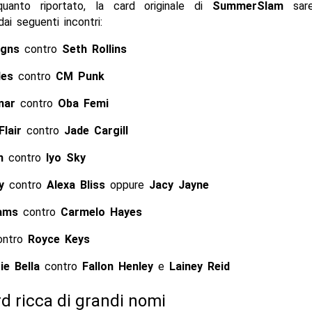
uanto riportato, la card originale di
SummerSlam
sare
i seguenti incontri:
igns
contro
Seth Rollins
des
contro
CM Punk
nar
contro
Oba Femi
Flair
contro
Jade Cargill
n
contro
Iyo Sky
y
contro
Alexa Bliss
oppure
Jacy Jayne
iams
contro
Carmelo Hayes
ntro
Royce Keys
ie Bella
contro
Fallon Henley
e
Lainey Reid
d ricca di grandi nomi