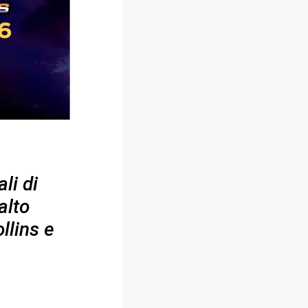
li di
alto
llins e