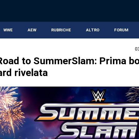
WWE
AEW
RUBRICHE
ALTRO
FORUM
0
oad to SummerSlam: Prima b
ard rivelata