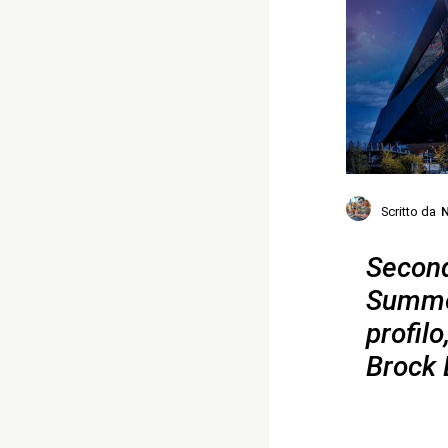
Scritto da
N
Secondo
Summer
profil
Brock 