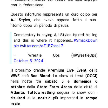
con la federazione.
Questo infortunio rappresenta un duro colpo per
AJ Styles
, che aveva appena fatto il suo
ritorno dopo un periodo di pausa.
Commentary is saying AJ Styles injured his leg
and this is where it happened…
#SmackDown
pic.twitter.com/eZ1B7bahL7
— Wrestle Ops (@WrestleOps)
October 5, 2024
Il prossimo grande
Premium Live Event
della
WWE
sarà
Bad Blood
. Lo show si terrà
(OGGI)
nella notte tra
sabato 5
e
domenica 6
ottobre
dalla
State Farm Arena
della città di
Atlanta. Tuttowrestling
seguirà lo show con i
risultati
e le
notizie
più importanti in
tempo
reale
.