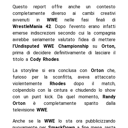
Questo report offre anche un contesto
completamente diverso ai cambi creativi
avvenuti in
WWE
nelle fasi finali di
WrestleMania
42
. Dopo l’evento erano infatti
emerse indiscrezioni secondo cui la compagnia
avrebbe seriamente valutato l’idea di mettere
l’Undisputed WWE Championship
su
Orton,
prima di decidere definitivamente di lasciare il
titolo a
Cody
Rhodes
.
La storyline si era conclusa con
Orton
che,
furioso per la sconfitta, aveva attaccato
violentemente
Rhodes
dopo il match,
colpendolo con la cintura e chiudendo lo show
con un punt kick. Da quel momento,
Randy
Orton
è completamente sparito dalla
televisione
WWE
.
Anche se la
WWE
lo sta ora pubblicizzando
nuovamente per
SmackDown
a fine mese, resta