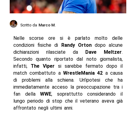
Scritto da
Marco M.
Nelle scorse ore si è parlato molto delle
condizioni fisiche di
Randy Orton
dopo alcune
dichiarazioni rilasciate da
Dave Meltzer
.
Secondo quanto riportato dal noto giornalista,
infatti,
The Viper
si sarebbe fermato dopo il
match combattuto a
WrestleMania 42
a causa
di problemi alla schiena. Un’ipotesi che ha
immediatamente acceso la preoccupazione tra i
fan della
WWE
, soprattutto considerando il
lungo periodo di stop che il veterano aveva già
affrontato negli ultimi anni.