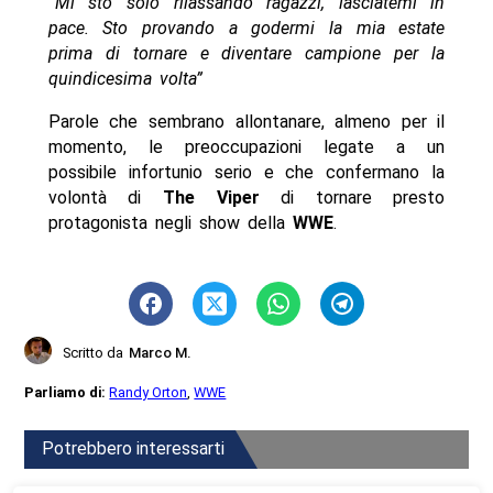
“Mi sto solo rilassando ragazzi, lasciatemi in
pace. Sto provando a godermi la mia estate
prima di tornare e diventare campione per la
quindicesima volta”
Parole che sembrano allontanare, almeno per il
momento, le preoccupazioni legate a un
possibile infortunio serio e che confermano la
volontà di
The Viper
di tornare presto
protagonista negli show della
WWE
.
Scritto da
Marco M.
Parliamo di:
Randy Orton
,
WWE
Potrebbero interessarti