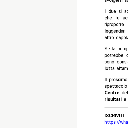
svolgersi s
I due si s
che fu ac
riproporre
leggendari
altro capol
Se la comp
potrebbe d
sono consid
lotta altam
Il prossim
spettacolo
Centre
del
risultati
e 
ISCRIV
https://wh