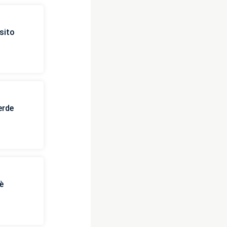
sito
erde
è