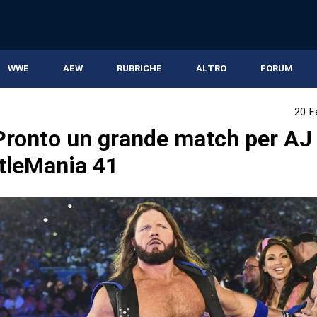
WWE
AEW
RUBRICHE
ALTRO
FORUM
20 F
ronto un grande match per AJ 
tleMania 41