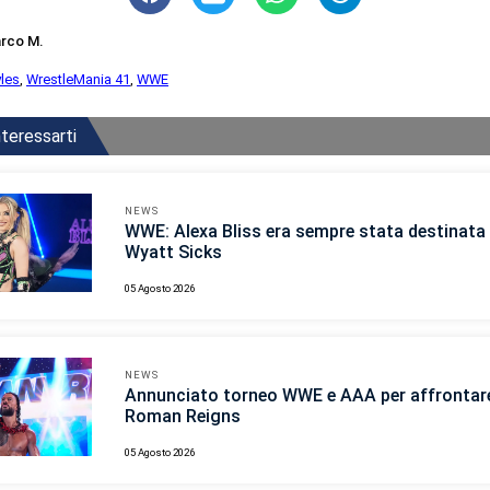
rco M.
yles
,
WrestleMania 41
,
WWE
teressarti
NEWS
WWE: Alexa Bliss era sempre stata destinata 
Wyatt Sicks
05 Agosto 2026
NEWS
Annunciato torneo WWE e AAA per affrontar
Roman Reigns
05 Agosto 2026