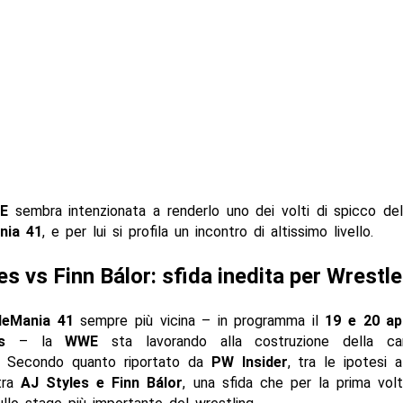
E
sembra intenzionata a renderlo uno dei volti di spicco de
nia 41
, e per lui si profila un incontro di altissimo livello.
es vs Finn Bálor: sfida inedita per Wrest
leMania 41
sempre più vicina – in programma il
19 e 20 ap
s
– la
WWE
sta lavorando alla costruzione della card
o. Secondo quanto riportato da
PW Insider
, tra le ipotesi a
tra
AJ Styles e Finn Bálor
, una sfida che per la prima vol