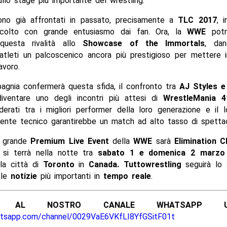
ullo stage più importante del wrestling.
ono già affrontati in passato, precisamente a
TLC 2017
, 
colto con grande entusiasmo dai fan. Ora, la
WWE
potr
 questa rivalità allo
Showcase of the Immortals
, da
 atleti un palcoscenico ancora più prestigioso per mettere 
avoro.
agnia confermerà questa sfida, il confronto tra
AJ Styles e
iventare uno degli incontri più attesi di
WrestleMania 4
erati tra i migliori performer della loro generazione e il l
ente tecnico garantirebbe un match ad alto tasso di spettac
o grande
Premium Live Event
della
WWE
sarà
Elimination 
 si terrà nella notte tra
sabato 1 e domenica 2 marz
la città di
Toronto
in
Canada. Tuttowrestling
seguirà lo
le
notizie
più importanti in
tempo reale
.
ITI AL NOSTRO CANALE WHATSAPP UFF
atsapp.com/channel/0029VaE6VKfLI8YfGSitF01t