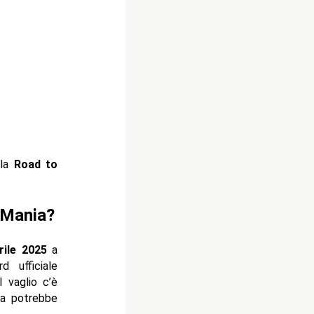
lla
Road to
leMania?
rile 2025
a
 ufficiale
l vaglio c’è
ta potrebbe