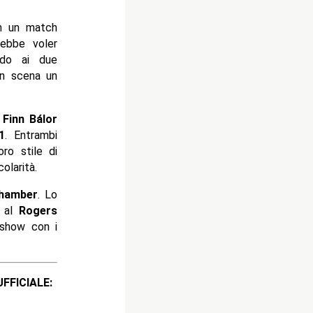
in un match
ebbe voler
ndo ai due
in scena un
 Finn Bálor
1
. Entrambi
oro stile di
olarità.
Chamber
. Lo
o
al
Rogers
 show con i
ICIALE: