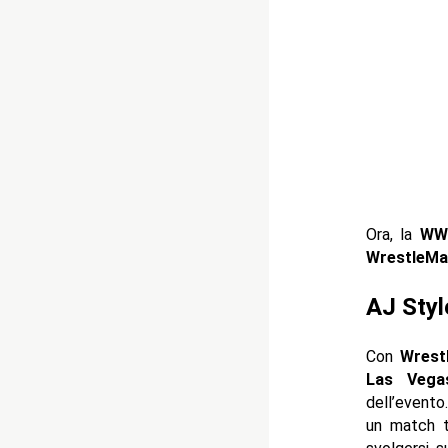
Ora, la
WW
WrestleMa
AJ Styl
Con
Wrest
Las Vega
dell’event
un match 