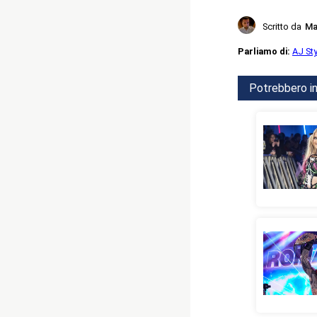
Scritto da
Ma
Parliamo di:
AJ St
Potrebbero in