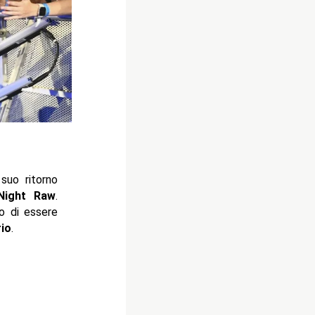
suo ritorno
Night Raw
.
o di essere
io
.