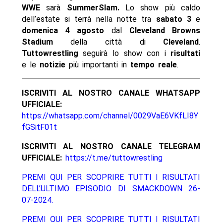
WWE
sarà
SummerSlam.
Lo show più caldo
dell’estate si terrà nella notte tra
sabato 3
e
domenica 4 agosto
dal
Cleveland Browns
Stadium
della città di
Cleveland
.
Tuttowrestling
seguirà lo show con i
risultati
e le
notizie
più importanti in
tempo reale
.
ISCRIVITI AL NOSTRO CANALE WHATSAPP
UFFICIALE:
https://whatsapp.com/channel/0029VaE6VKfLI8Y
fGSitF01t
ISCRIVITI AL NOSTRO CANALE TELEGRAM
UFFICIALE:
https://t.me/tuttowrestling
PREMI QUI PER SCOPRIRE TUTTI I RISULTATI
DELL’ULTIMO EPISODIO DI SMACKDOWN 26-
07-2024.
PREMI QUI PER SCOPRIRE TUTTI I RISULTATI