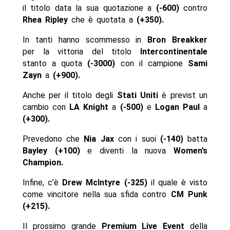
il titolo data la sua quotazione a
(-600)
contro
Rhea Ripley
che è quotata a
(+350).
In tanti hanno scommesso in
Bron Breakker
per la vittoria del titolo
Intercontinentale
stanto a quota
(-3000)
con il campione
Sami
Zayn
a
(+900).
Anche per il titolo degli
Stati Uniti
è previst un
cambio con
LA Knight
a
(-500)
e
Logan Paul
a
(+300).
Prevedono che
Nia Jax
con i suoi
(-140)
batta
Bayley (+100)
e diventi la nuova
Women’s
Champion.
Infine, c’è
Drew McIntyre (-325)
il quale è visto
come vincitore nella sua sfida contro
CM Punk
(+215).
Il prossimo grande
Premium Live Event
della