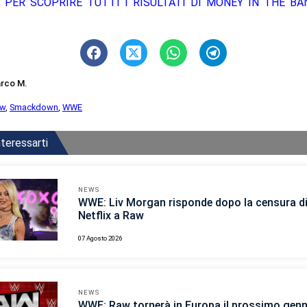
 PER SCOPRIRE TUTTI I RISULTATI DI MONEY IN THE BAN
rco M.
ew
,
Smackdown
,
WWE
teressarti
NEWS
WWE: Liv Morgan risponde dopo la censura d
Netflix a Raw
07 Agosto 2026
NEWS
WWE: Raw tornerà in Europa il prossimo gen