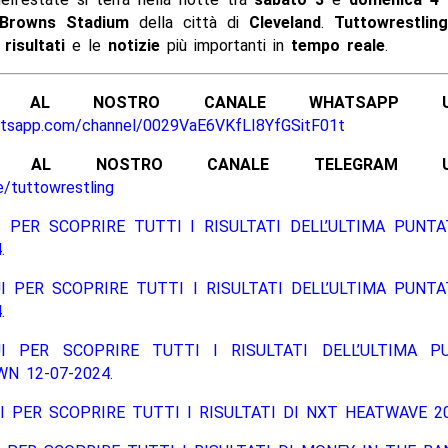
 Browns Stadium
della città di
Cleveland
.
Tuttowrestling
i
risultati
e le
notizie
più importanti in
tempo reale
.
ITI AL NOSTRO CANALE WHATSAPP UFF
atsapp.com/channel/0029VaE6VKfLI8YfGSitF01t
ITI AL NOSTRO CANALE TELEGRAM UFFI
e/tuttowrestling
 PER SCOPRIRE TUTTI I RISULTATI DELL’ULTIMA PUNT
.
I PER SCOPRIRE TUTTI I RISULTATI DELL’ULTIMA PUNT
.
I PER SCOPRIRE TUTTI I RISULTATI DELL’ULTIMA P
N 12-07-2024.
I PER SCOPRIRE TUTTI I RISULTATI DI NXT HEATWAVE 20