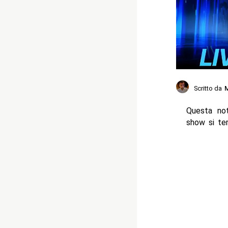
Scritto da
M
Questa no
show si te