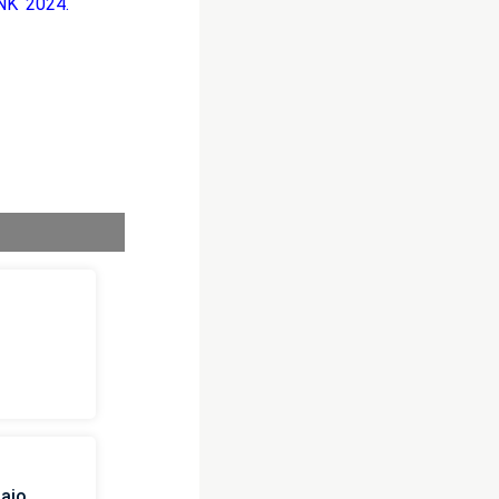
K 2024.
i
naio