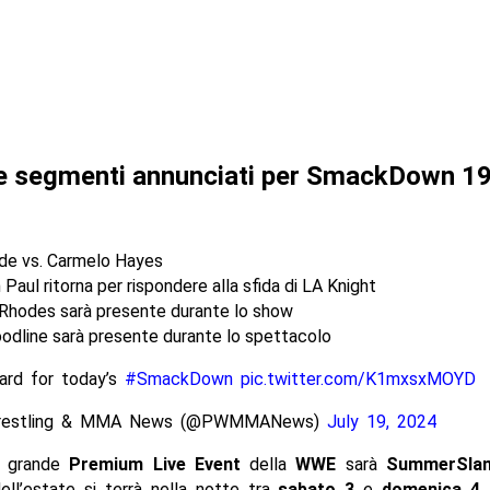
e segmenti annunciati per SmackDown 19
de vs. Carmelo Hayes
Paul ritorna per rispondere alla sfida di LA Knight
Rhodes sarà presente durante lo show
oodline sarà presente durante lo spettacolo
ard for today’s
#SmackDown
pic.twitter.com/K1mxsxMOYD
restling & MMA News (@PWMMANews)
July 19, 2024
o grande
Premium Live Event
della
WWE
sarà
SummerSla
ell’estate si terrà nella notte tra
sabato 3
e
domenica 4 