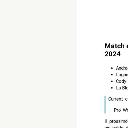
Match 
2024
Andra
Logan 
Cody 
La Bl
Current c
— Pro W
Il prossim
più caldo d