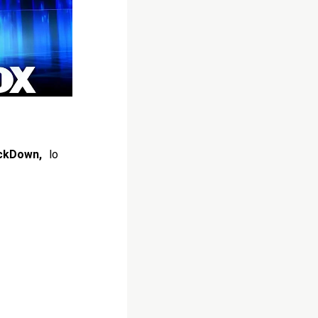
ckDown,
lo