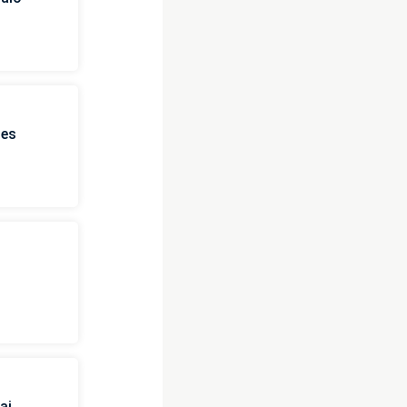
ies
ai