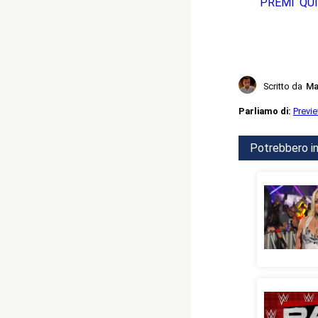
PREMI QUI
Scritto da
Ma
Parliamo di:
Previ
Potrebbero in