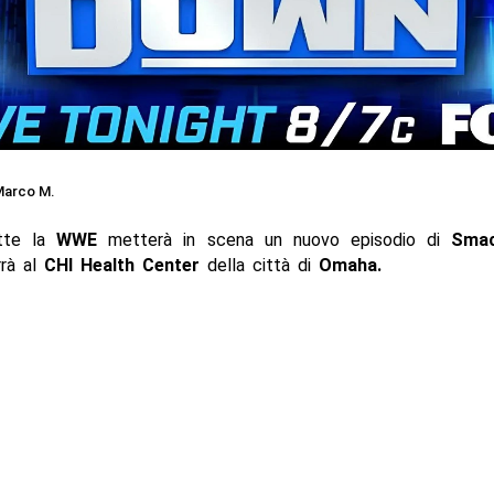
arco M.
tte la
WWE
metterà in scena un nuovo episodio di
Sma
rrà al
CHI Health Center
della città di
Omaha.