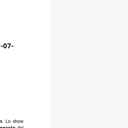
-07-
m.
Lo show
agosto
dal