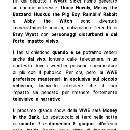
Fin dal debutto, i
Wyatt Sicks
hanno generato
un enorme interesse:
Uncle Howdy
,
Mercy the
Buzzard
,
Huskus the Pig Boy
,
Ramblin’ Rabbit
e
Abby the Witch
sono diventati
immediatamente iconici, richiamando l’eredità di
Bray Wyatt
con
personaggi disturbanti e dal
forte impatto visivo
.
I fan si chiedono
quando e se
potranno vederli
anche
dal vivo
, lontano dalle telecamere, in un
contesto dove i wrestler possono sperimentare
di più con il pubblico. Per ora, però,
la WWE
preferisce mantenerli in esclusiva sul piccolo
schermo
, lasciando intendere che il loro
impatto sia pensato per rimanere fortemente
televisivo e narrativo
.
Il prossimo grande show della
WWE
sarà
Money
in the Bank.
Lo spettacolo si terrà nella notte
di
sabato 7 e domenica 8 giugno
, all’interno