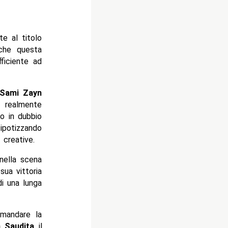
te al titolo
 che questa
ficiente ad
Sami Zayn
 realmente
o in dubbio
 ipotizzando
 creative.
nella scena
sua vittoria
i una lunga
imandare la
a Saudita
il