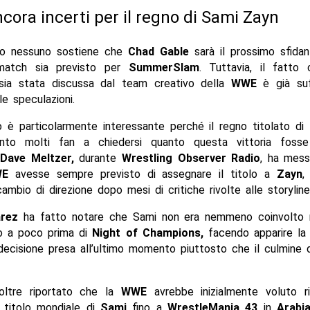
ncora incerti per il regno di Sami Zayn
o nessuno sostiene che
Chad Gable
sarà il prossimo sfidan
match sia previsto per
SummerSlam
. Tuttavia, il fatto
à sia stata discussa dal team creativo della
WWE
è già suf
le speculazioni.
 è particolarmente interessante perché il regno titolato di
into molti fan a chiedersi quanto questa vittoria fosse
.
Dave Meltzer,
durante
Wrestling Observer
Radio
, ha mess
E
avesse sempre previsto di assegnare il titolo a
Zayn
,
ambio di direzione dopo mesi di critiche rivolte alle storyline
arez
ha fatto notare che Sami non era nemmeno coinvolto 
no a poco prima di
Night of Champions,
facendo apparire la 
ecisione presa all’ultimo momento piuttosto che il culmine d
oltre riportato che la
WWE
avrebbe inizialmente voluto r
l titolo mondiale di
Sami
fino a
WrestleMania 43
in
Arabi