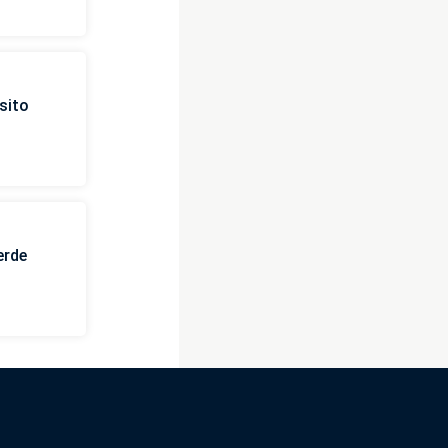
sito
erde