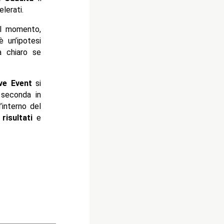
lerati.
il momento,
 un’ipotesi
a chiaro se
ve Event
si
seconda in
l’interno del
i
risultati
e