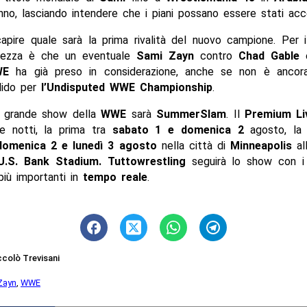
no, lasciando intendere che i piani possano essere stati acce
apire quale sarà la prima rivalità del nuovo campione. Per 
rtezza è che un eventuale
Sami Zayn
contro
Chad Gable
è
WE
ha già preso in considerazione, anche se non è ancor
lido per
l’Undisputed WWE
Championship
.
o grande show della
WWE
sarà
SummerSlam
. Il
Premium Li
e notti, la prima tra
sabato 1 e domenica 2
agosto, la 
domenica 2 e lunedì 3 agosto
nella città di
Minneapolis
al
.S. Bank Stadium. Tuttow
restling
seguirà lo show con 
iù importanti in
tempo reale
.
ccolò Trevisani
Zayn
,
WWE