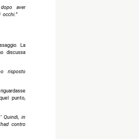
 dopo aver
 occhi.”
ssaggio. La
no discussa
o risposto
riguardasse
quel punto,
’ Quindi, in
Chad contro