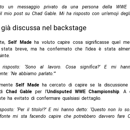
uto un messaggio privato da una persona della WWE
il mio post su Chad Gable. Mi ha risposto con un’emoji degli
 già discussa nel backstage
nte,
Self
Made
ha voluto capire cosa significasse quel me
 stata breve, ma ha confermato che l’idea è stata alme
inte.
o risposto: ‘Sono al lavoro. Cosa significa?’ E mi hann
te: ‘Ne abbiamo parlato.'”
amente
Self Made
ha cercato di capire se la discussione 
 di
Chad Gable
per l’
Undisputed WWE Championship
. A 
nte ha evitato di confermare qualsiasi dettaglio.
sposto: ‘Per il titolo!?’ E mi hanno detto: ‘Questo non lo so.
a fonte mi sta facendo capire che potrebbero davvero fare 