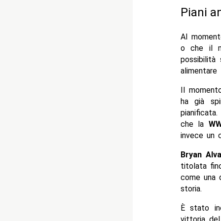
Piani a
Al moment
o che il 
possibilit
alimentare 
Il momento
ha già sp
pianificata
che la
WW
invece un c
Bryan Alv
titolata fi
come una d
storia.
È stato in
vittoria de