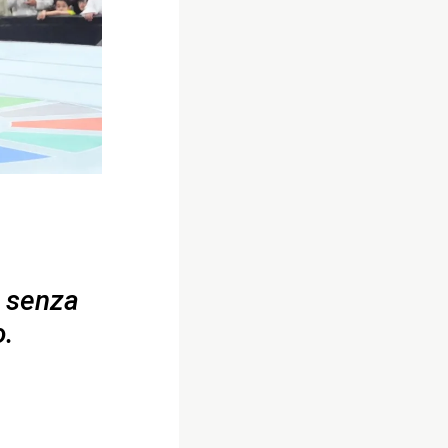
a senza
o.