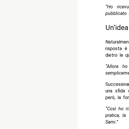
“Ho ricev
pubblicato 
Un’idea
Naturalme
risposta è
dietro le qu
“Allora h
semplicemen
Successiv
una sfida
però, la fo
“Così ho ri
pratica, l
Sami.”