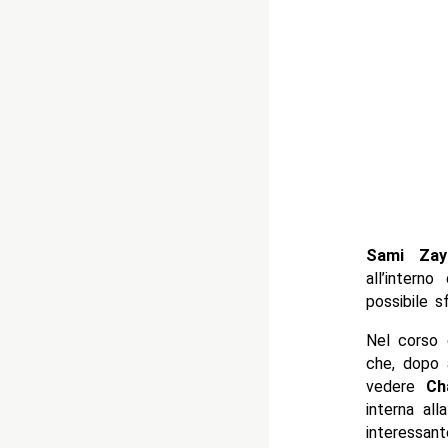
Sami Zay
all’intern
possibile sf
Nel corso 
che, dopo a
vedere
Ch
interna al
interessant