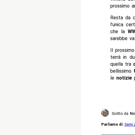
prossimo an
Resta da c
l’unica ce
che la
W
sarebbe va
Il prossim
terrà in du
quella tra
bellissimo
U
le
notizie
p
Scritto da
Ni
Parliamo di:
Sami 