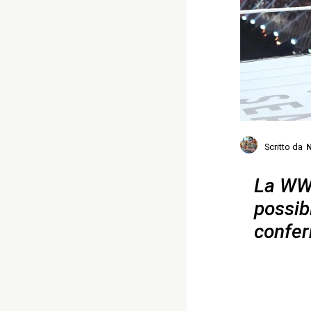
Scritto da
N
La WWE
possib
confer