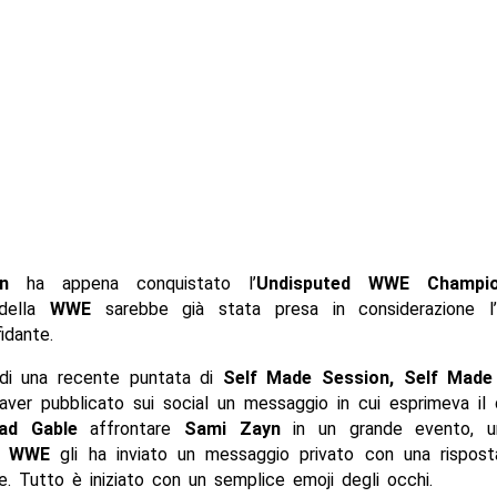
n
ha appena conquistato l’
Undisputed WWE Champio
o della
WWE
sarebbe già stata presa in considerazione l’
idante.
di una recente puntata di
Self Made Session, Self Made
ver pubblicato sui social un messaggio in cui esprimeva il 
ad Gable
affrontare
Sami Zayn
in un grande evento, u
la
WWE
gli ha inviato un messaggio privato con una rispost
e. Tutto è iniziato con un semplice emoji degli occhi.