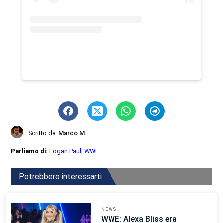
Scritto da
Marco M.
Parliamo di:
Logan Paul
,
WWE
Potrebbero interessarti
NEWS
WWE: Alexa Bliss era