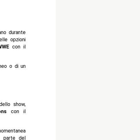
iano durante
elle opzioni
WWE
con il
neo o di un
dello show,
ons
con il
 momentanea
a parte del