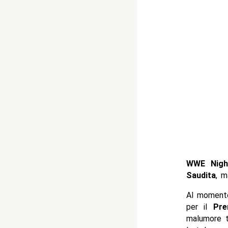
WWE Nigh
Saudita
, m
Al momento
per il
Pre
malumore t