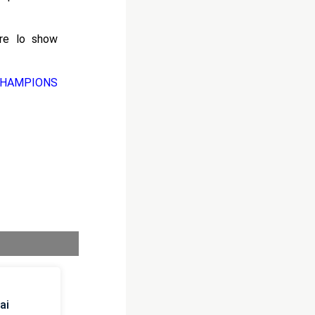
uire lo show
 CHAMPIONS
ai