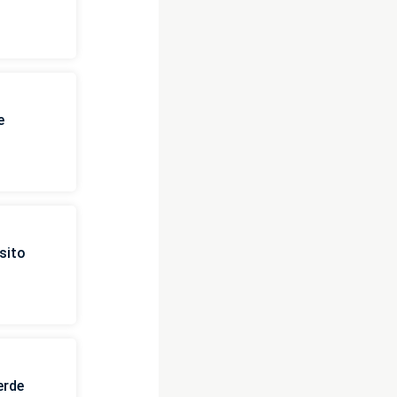
e
sito
erde