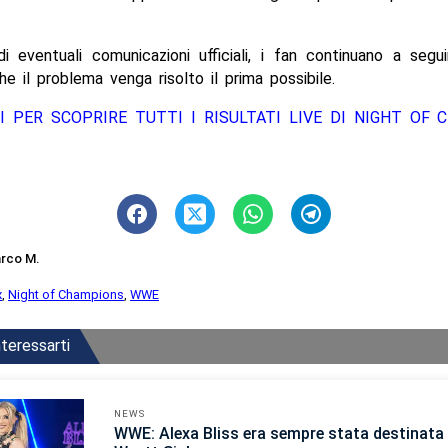
i eventuali comunicazioni ufficiali, i fan continuano a seg
e il problema venga risolto il prima possibile.
I PER SCOPRIRE TUTTI I RISULTATI LIVE DI NIGHT OF
rco M.
x
,
Night of Champions
,
WWE
teressarti
NEWS
WWE: Alexa Bliss era sempre stata destinata 