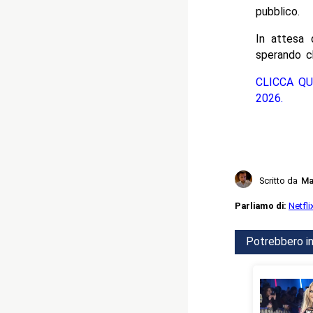
pubblico.
In attesa d
sperando ch
CLICCA QU
2026.
Scritto da
Ma
Parliamo di:
Netfli
Potrebbero in