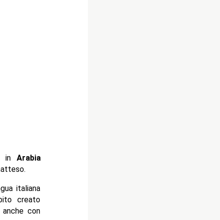
, in
Arabia
natteso.
gua italiana
bito creato
o anche con