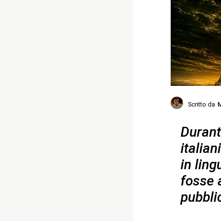
Scritto da
M
Durant
italia
in ling
fosse 
pubblic