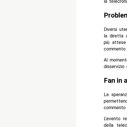
la telecrona
Problem
Diversi ute
la diretta
più attese
commento 
Al momento
disservizio
Fan in 
La spera
permettend
commento ne
L’evento r
della tele