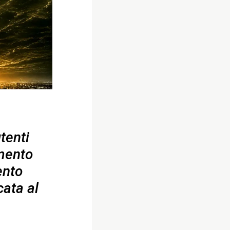
tenti
mmento
ento
cata al