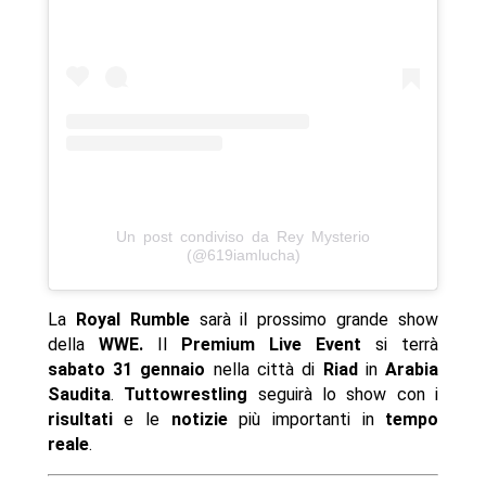
Un post condiviso da Rey Mysterio
(@619iamlucha)
La
Royal Rumble
sarà il prossimo grande show
della
WWE.
Il
Premium Live Event
si terrà
sabato 31 gennaio
nella città di
Riad
in
Arabia
Saudita
.
Tuttowrestling
seguirà lo show con i
risultati
e le
notizie
più importanti in
tempo
reale
.