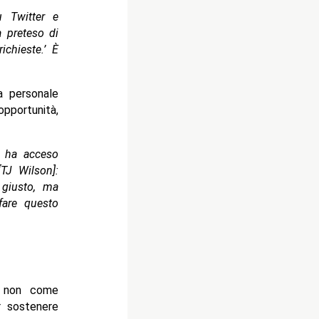
u Twitter e
a preteso di
ichieste.’ È
a personale
pportunità,
e ha acceso
TJ Wilson]:
 giusto, ma
 fare questo
— non come
r sostenere