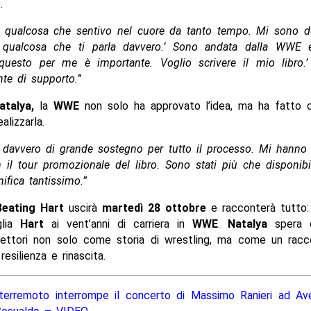
.
ra qualcosa che sentivo nel cuore da tanto tempo. Mi sono det
ai qualcosa che ti parla davvero.’ Sono andata dalla WWE 
, questo per me è importante. Voglio scrivere il mio libro.’
te di supporto.”
atalya,
la
WWE
non solo ha approvato l’idea, ma ha fatto d
ealizzarla.
 davvero di grande sostegno per tutto il processo. Mi hanno
n il tour promozionale del libro. Sono stati più che disponibi
ifica tantissimo.”
Beating Hart
uscirà
martedì 28 ottobre
e racconterà tutto: 
glia
Hart
ai vent’anni di carriera in
WWE
.
Natalya
spera c
 lettori non solo come storia di wrestling, ma come un racc
 resilienza e rinascita.
terremoto interrompe il concerto di
Massimo Ranieri
ad Avel