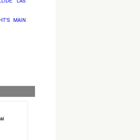
LIDE: LAS
HT’S MAIN
ai