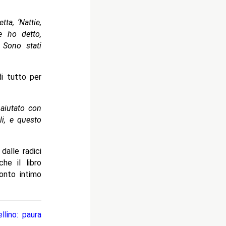
ta, ‘Nattie,
e ho detto,
 Sono stati
i tutto per
 aiutato con
li, e questo
dalle radici
he il libro
onto intimo
lino: paura