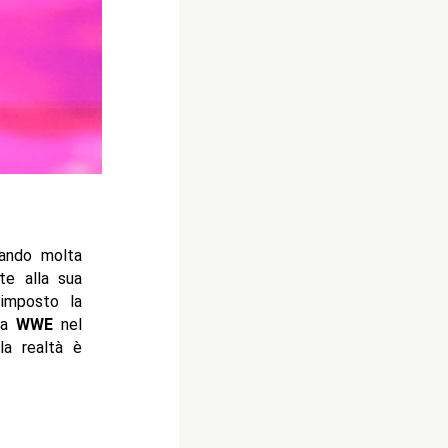
rando molta
te alla sua
 imposto la
 la
WWE
nel
la realtà è