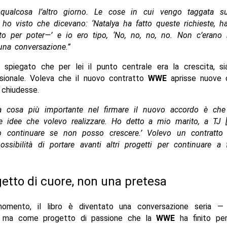
qualcosa l’altro giorno. Le cose in cui vengo taggata s
ho visto che dicevano: ‘Natalya ha fatto queste richieste, h
o per poter—’ e io ero tipo, ‘No, no, no, no. Non c’erano r
una conversazione.”
spiegato che per lei il punto centrale era la crescita, si
sionale. Voleva che il nuovo contratto
WWE
aprisse nuove o
 chiudesse.
a cosa più importante nel firmare il nuovo accordo è ch
e idee che volevo realizzare. Ho detto a mio marito, a TJ [
o continuare se non posso crescere.’ Volevo un contratto
ssibilità di portare avanti altri progetti per continuare a
etto di cuore, non una pretesa
omento, il libro è diventato una conversazione seria 
e, ma come progetto di passione che la
WWE
ha finito pe