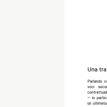
Una tra
Parlando 
voci seco
contrattual
— in partic
un ultimat