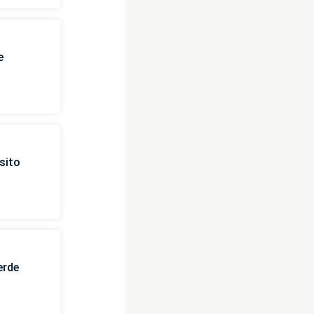
e
sito
erde