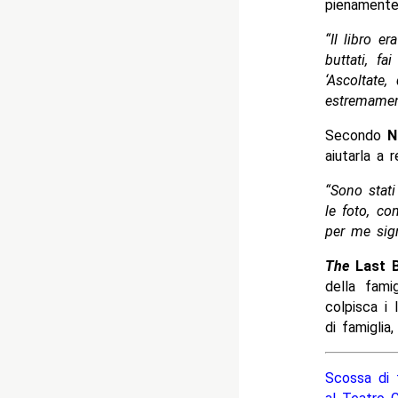
pienamente
“Il libro e
buttati, f
‘Ascoltate
estremamen
Secondo
N
aiutarla a r
“Sono stati
le foto, co
per me sign
The
Last 
della fami
colpisca i
di famiglia,
Scossa di 