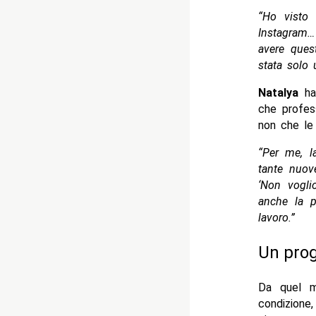
“Ho visto 
Instagram… 
avere quest
stata solo 
Natalya
ha 
che profes
non che le
“Per me, l
tante nuov
‘Non vogli
anche la po
lavoro.”
Un prog
Da quel m
condizion