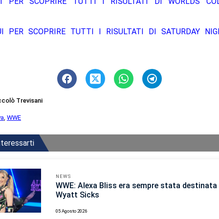
I PER SCOPRIRE TUTTI I RISULTATI DI WORLDS COL
UI PER SCOPRIRE TUTTI I RISULTATI DI SATURDAY NIG
ccolò Trevisani
ya
,
WWE
teressarti
NEWS
WWE: Alexa Bliss era sempre stata destinata 
Wyatt Sicks
05 Agosto 2026