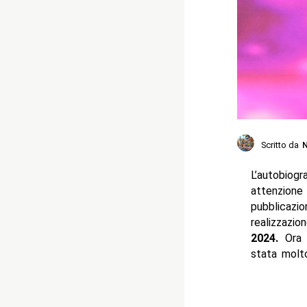
Scritto da
N
L’autobiogr
attenzione
pubblicazi
realizzazio
2024.
Ora 
stata molto