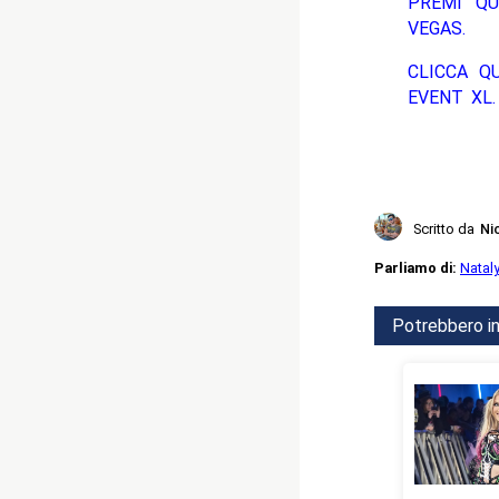
PREMI QU
VEGAS.
CLICCA Q
EVENT XL.
Scritto da
Ni
Parliamo di:
Natal
Potrebbero in