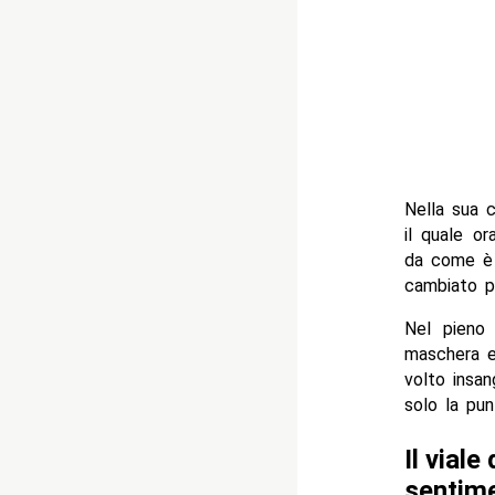
Nella sua 
il quale o
da come è 
cambiato p
Nel pieno
maschera e 
volto insan
solo la pun
Il viale
sentime