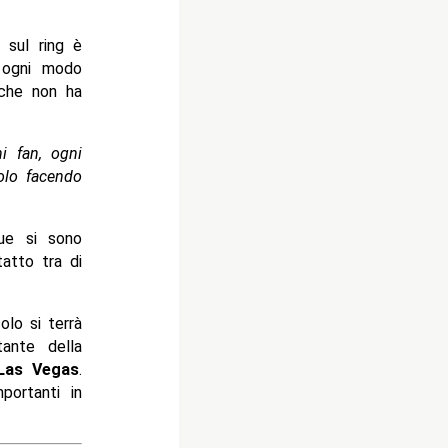
 sul ring è
n ogni modo
 che non ha
i fan, ogni
tolo facendo
ue si sono
atto tra di
olo si terrà
ante della
Las Vegas
.
portanti in