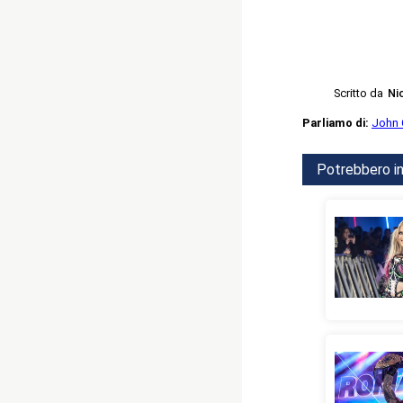
Scritto da
Ni
Parliamo di:
John 
Potrebbero in