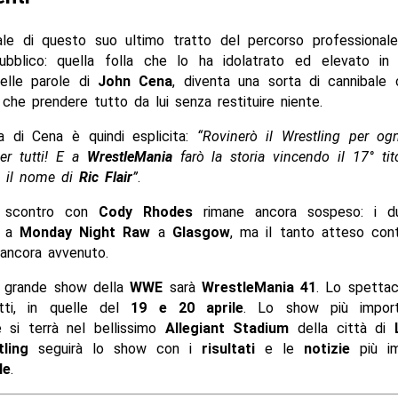
le di questo suo ultimo tratto del percorso professionale
ubblico: quella folla che lo ha idolatrato ed elevato i
nelle parole di
John Cena
, diventa una sorta di cannibale
 che prendere tutto da lui senza restituire niente.
a di Cena è quindi esplicita:
“Rovinerò il Wrestling per ogn
Per tutti! E a
WrestleMania
farò la storia vincendo il 17° ti
e il nome di
Ric Flair
”
.
o scontro con
Cody Rhodes
rimane ancora sospeso: i d
i a
Monday Night Raw
a
Glasgow
, ma il tanto atteso cont
 ancora avvenuto.
o grande show della
WWE
sarà
WrestleMania 41
. Lo spettac
tti, in quelle del
19 e 20 aprile
. Lo show più import
e si terrà nel bellissimo
Allegiant Stadium
della città di
ling
seguirà lo show con i
risultati
e le
notizie
più im
le
.