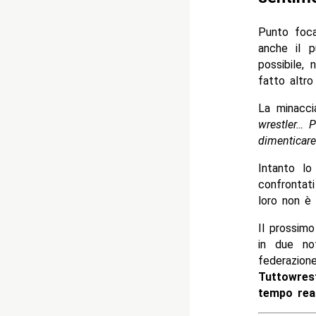
Punto foca
anche il p
possibile, 
fatto altro
La minacci
wrestler… 
dimenticar
Intanto l
confrontat
loro non è
Il prossim
in due no
federazion
Tuttowrest
tempo rea