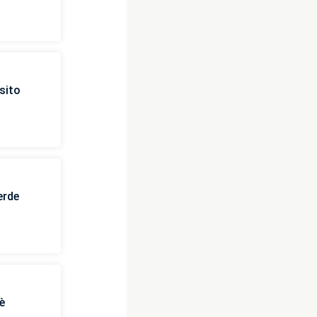
sito
erde
è