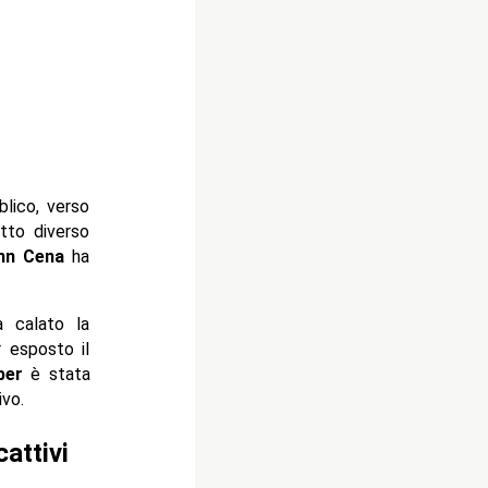
lico, verso
tto diverso
hn Cena
ha
 calato la
r esposto il
ber
è stata
vo.
cattivi