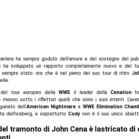
carriera ha sempre goduto dell’amore e del sostegno del pubb
ra ha sviluppato un rapporto completamente nuovo e del tu
sempre stato: ora che è nel pieno del suo tour di ritiro
Jo
elle.
 del tour europeo della
WWE
il leader della
Cenation
ha
messo sotto i riflettori quelli che sono i suoi intenti. L’ave
guinato dell’
American Nightmare
a
WWE Elimination Cham
ta dell’iceberg, e soprattutto
Cody
non è il suo unico obietti
 del tramonto di John Cena è lastricato di 
nti