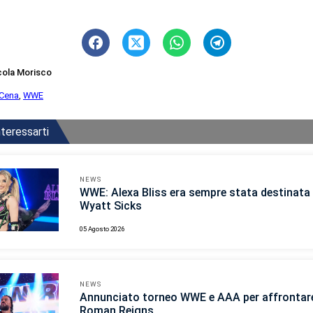
cola Morisco
Cena
,
WWE
teressarti
NEWS
WWE: Alexa Bliss era sempre stata destinata 
Wyatt Sicks
05 Agosto 2026
NEWS
Annunciato torneo WWE e AAA per affrontar
Roman Reigns