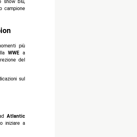
o show blu,
ovo campione
ion
omenti più
ella
WWE
a
irezione del
icazioni sul
ad
Atlantic
o iniziare a