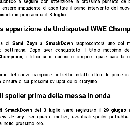
l pubblico a seguire con attenzione la prossima puntata dell
i essere impaziente di ascoltare il primo intervento del nu
pisodio in programma il
3 luglio
.
ma apparizione da Undisputed WWE Champ
za di
Sami Zayn
a
SmackDown
rappresenterà uno dei m
la settimana. Dopo aver conquistato il titolo massimo d
Champions
, i tifosi sono curiosi di scoprire quale sarà la d
omo del nuovo campione potrebbe infatti offrire le prime ind
 cintura e sui prossimi sviluppi delle storyline.
li spoiler prima della messa in onda
 di
SmackDown
del
3 luglio
verrà registrato il
29 giugno
ew Jersey
. Per questo motivo, eventuali spoiler potrebber
ià nelle prossime ore.