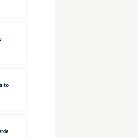
e
sito
erde