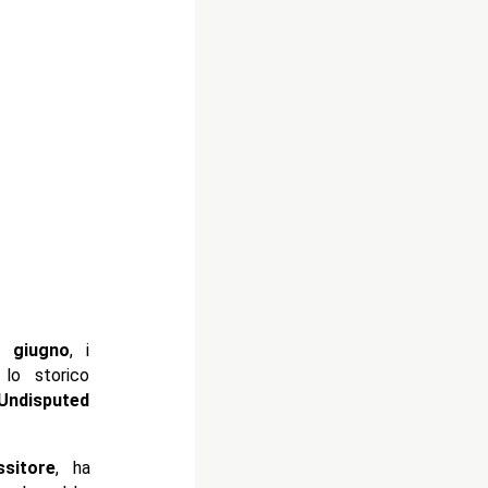
 giugno
, i
lo storico
Undisputed
sitore
, ha