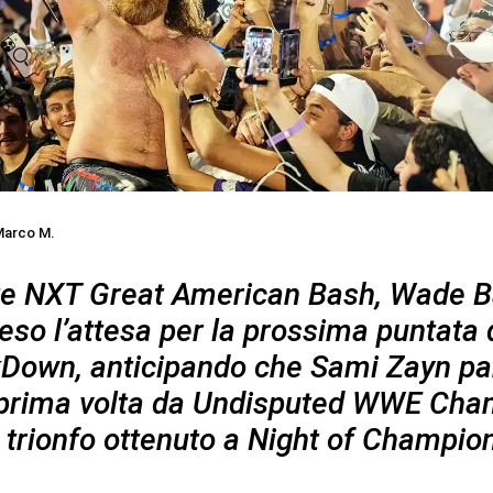
arco M.
e NXT Great American Bash, Wade B
eso l’attesa per la prossima puntata 
own, anticipando che Sami Zayn pa
 prima volta da Undisputed WWE Cha
l trionfo ottenuto a Night of Champio