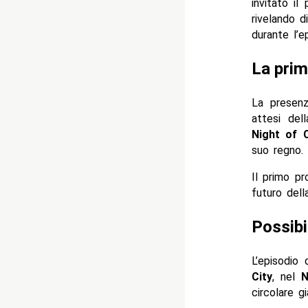
invitato i
rivelando d
durante l’e
La pri
La presen
attesi del
Night of 
suo regno.
Il primo pr
futuro della
Possibi
L’episodio
City
, nel
N
circolare g