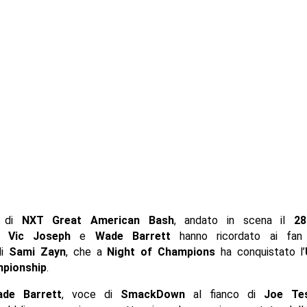
o di
NXT Great American Bash
, andato in scena il
28
ti
Vic Joseph
e
Wade Barrett
hanno ricordato ai fan 
di
Sami Zayn
, che a
Night of Champions
ha conquistato l’
pionship
.
de Barrett
, voce di
SmackDown
al fianco di
Joe Tes