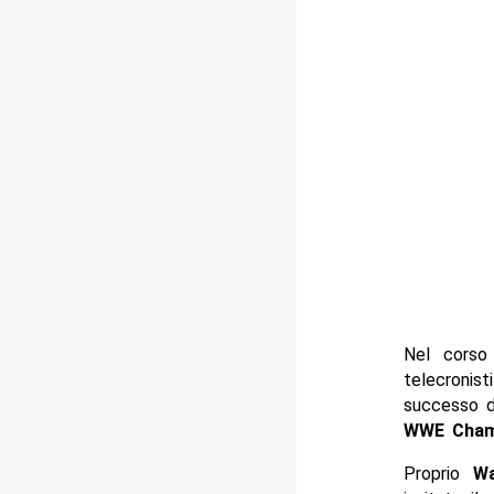
Nel cors
telecronis
successo 
WWE Cham
Proprio
Wa