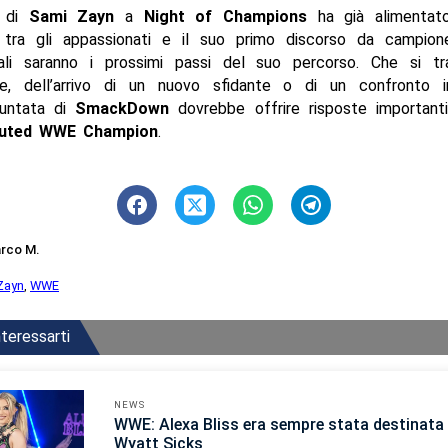
a di
Sami Zayn
a
Night of Champions
ha già alimentat
i tra gli appassionati e il suo primo discorso da campio
uali saranno i prossimi passi del suo percorso. Che si tr
ne, dell’arrivo di un nuovo sfidante o di un confronto i
puntata di
SmackDown
dovrebbe offrire risposte importanti
puted WWE Champion
.
rco M.
Zayn
,
WWE
teressarti
NEWS
WWE: Alexa Bliss era sempre stata destinata 
Wyatt Sicks