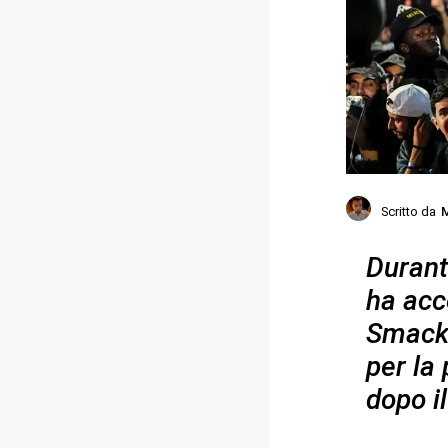
Scritto da
M
Durant
ha acc
SmackD
per la
dopo i