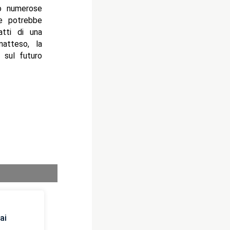
o numerose
ne potrebbe
atti di una
natteso, la
 sul futuro
ai