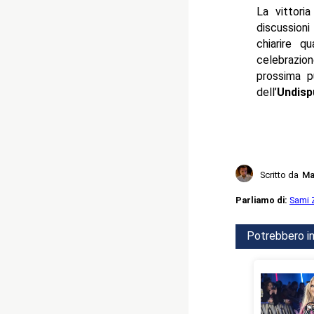
La vittori
discussion
chiarire q
celebrazio
prossima 
dell’
Undis
Scritto da
Ma
Parliamo di:
Sami 
Potrebbero in