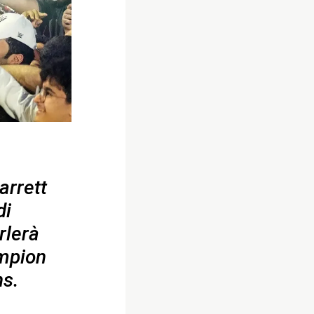
arrett
di
rlerà
mpion
ns.