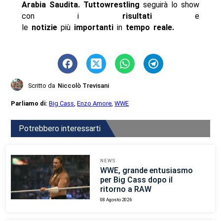
Arabia Saudita
. Tuttowrestling
seguirà lo show
con i
risultati
e
le
notizie
più
importanti
in
tempo reale
.
Scritto da
Niccolò Trevisani
Parliamo di:
Big Cass
,
Enzo Amore
,
WWE
Potrebbero interessarti
NEWS
WWE, grande entusiasmo
per Big Cass dopo il
ritorno a RAW
08 Agosto 2026