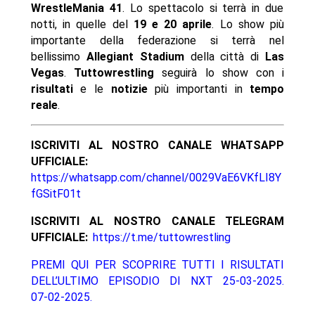
WrestleMania 41
. Lo spettacolo si terrà in due
notti, in quelle del
19 e 20 aprile
. Lo show più
importante della federazione si terrà nel
bellissimo
Allegiant Stadium
della città di
Las
Vegas
.
Tuttowrestling
seguirà lo show con i
risultati
e le
notizie
più importanti in
tempo
reale
.
ISCRIVITI AL NOSTRO CANALE WHATSAPP
UFFICIALE:
https://whatsapp.com/channel/0029VaE6VKfLI8Y
fGSitF01t
ISCRIVITI AL NOSTRO CANALE TELEGRAM
UFFICIALE:
https://t.me/tuttowrestling
PREMI QUI PER SCOPRIRE TUTTI I RISULTATI
DELL’ULTIMO EPISODIO DI NXT 25-03-2025.
07-02-2025.