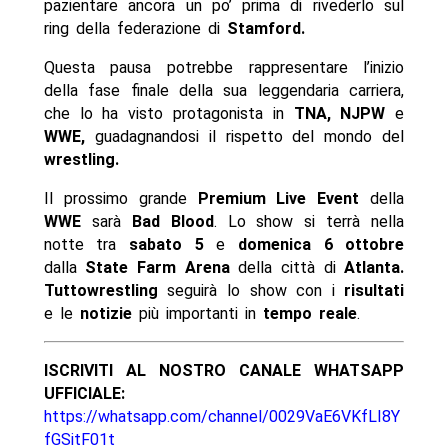
pazientare ancora un po’ prima di rivederlo sul
ring della federazione di
Stamford.
Questa pausa potrebbe rappresentare l’inizio
della fase finale della sua leggendaria carriera,
che lo ha visto protagonista in
TNA, NJPW
e
WWE,
guadagnandosi il rispetto del mondo del
wrestling.
Il prossimo grande
Premium Live Event
della
WWE
sarà
Bad Blood
. Lo show si terrà nella
notte tra
sabato 5
e
domenica 6
ottobre
dalla
State Farm Arena
della città di
Atlanta.
Tuttowrestling
seguirà lo show con i
risultati
e le
notizie
più importanti in
tempo reale
.
ISCRIVITI AL NOSTRO CANALE WHATSAPP
UFFICIALE:
https://whatsapp.com/channel/0029VaE6VKfLI8Y
fGSitF01t