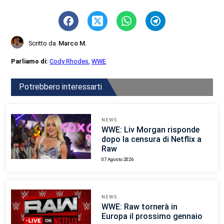
Scritto da
Marco M.
Parliamo di:
Cody Rhodes
,
WWE
Potrebbero interessarti
NEWS
WWE: Liv Morgan risponde
dopo la censura di Netflix a
Raw
07 Agosto 2026
NEWS
WWE: Raw tornerà in
Europa il prossimo gennaio