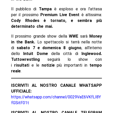
Il pubblico di
Tampa
è esploso e ora l’attesa
per il prossimo
Premium Live Event
è altissima:
Cody Rhodes è tornato, e sembra più
determinato che mai.
Il prossimo grande show della
WWE
sarà
Money
in the Bank.
Lo spettacolo si terrà nella notte
di
sabato 7 e domenica 8 giugno
, all’interno
dello
Intuit Dome
della città di
Inglewood
.
Tuttowrestling
seguirà lo show con
i
risultati
e le
notizie
più importanti in
tempo
reale
.
ISCRIVITI AL NOSTRO CANALE WHATSAPP
UFFICIALE:
https://whatsapp.com/channel/0029VaE6VKfLI8Y
fGSitF01t
ISCRIVITI AL NOSTRO CANALE TELEGRAM