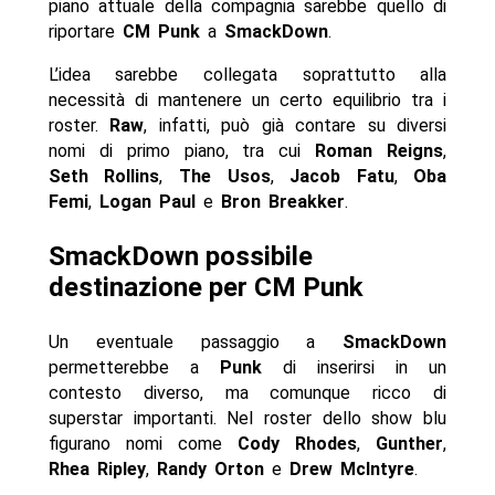
piano attuale della compagnia sarebbe quello di
riportare
CM Punk
a
SmackDown
.
L’idea sarebbe collegata soprattutto alla
necessità di mantenere un certo equilibrio tra i
roster.
Raw
, infatti, può già contare su diversi
nomi di primo piano, tra cui
Roman Reigns
,
Seth Rollins
,
The Usos
,
Jacob Fatu
,
Oba
Femi
,
Logan Paul
e
Bron Breakker
.
SmackDown possibile
destinazione per CM Punk
Un eventuale passaggio a
SmackDown
permetterebbe a
Punk
di inserirsi in un
contesto diverso, ma comunque ricco di
superstar importanti. Nel roster dello show blu
figurano nomi come
Cody Rhodes
,
Gunther
,
Rhea Ripley
,
Randy Orton
e
Drew McIntyre
.