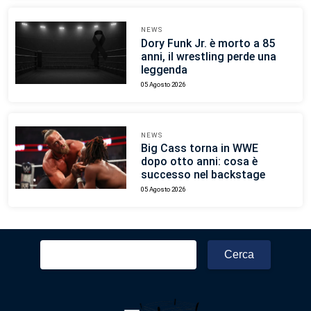
NEWS
Dory Funk Jr. è morto a 85
anni, il wrestling perde una
leggenda
05 Agosto 2026
NEWS
Big Cass torna in WWE
dopo otto anni: cosa è
successo nel backstage
05 Agosto 2026
Ricerca
per: