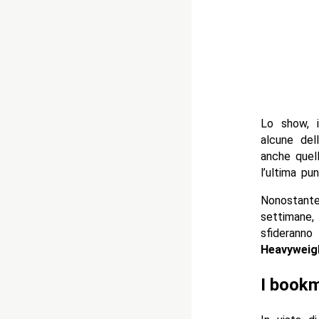
Lo show, 
alcune del
anche quel
l’ultima pu
Nonostante
settimane
sfideran
Heavyweig
I book