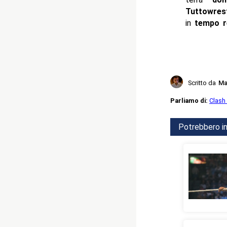
Tuttowres
in
tempo r
Scritto da
Ma
Parliamo di:
Clash I
Potrebbero in