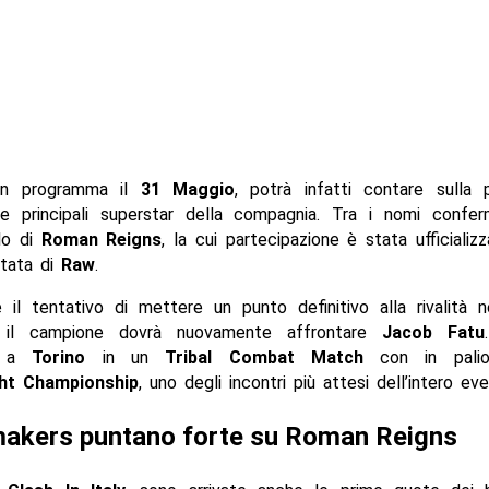
in programma il
31 Maggio
, potrà infatti contare sulla 
le principali superstar della compagnia. Tra i nomi confer
lo di
Roman Reigns
, la cui partecipazione è stata ufficializ
ntata di
Raw
.
 il tentativo di mettere un punto definitivo alla rivalità n
, il campione dovrà nuovamente affrontare
Jacob Fatu
no a
Torino
in un
Tribal Combat Match
con in pali
ht Championship
, uno degli incontri più attesi dell’intero eve
makers puntano forte su Roman Reigns