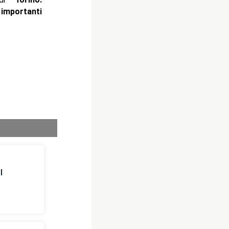
ù
importanti
l