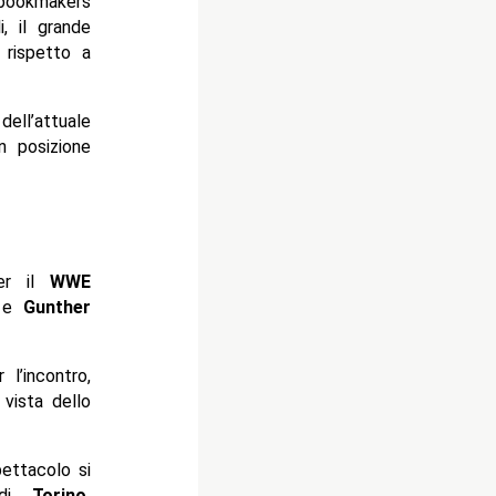
 bookmakers
i, il grande
 rispetto a
ll’attuale
n posizione
per il
WWE
e
Gunther
l’incontro,
 vista dello
pettacolo si
 di
Torino
.