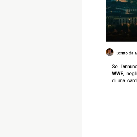
Scritto da
M
Se l’annun
WWE
, negl
di una card