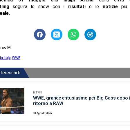
tling
seguirà lo show con i
risultati
e le
notizie
pi
eale
.
rco M.
n Italy
,
WWE
teressarti
NEWS
WWE, grande entusiasmo per Big Cass dopo i
ritorno a RAW
08 Agosto 2026