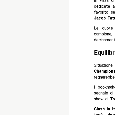
In vista d
dedicate ai
favorito s
Jacob Fat
Le quote 
campione,
decisament
Equilib
Situazion
Champions
regnerebbe 
I bookmake
segnale di 
show di
To
Clash in I
terrà
do