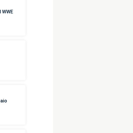
 il WWE
i
naio