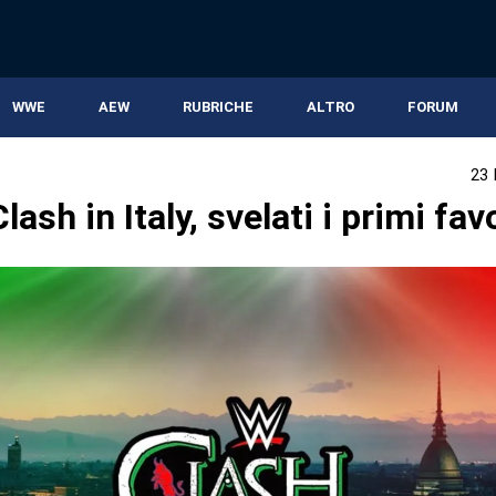
WWE
AEW
RUBRICHE
ALTRO
FORUM
23
ash in Italy, svelati i primi favo