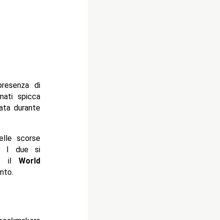
presenza di
mati spicca
zata durante
elle scorse
. I due si
o il
World
nto.