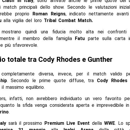
i
Clash In Italy
, sono arrivate anche le prime quote dei
 match principali dello show. Secondo le valutazioni inizial
arebbe proprio
Roman Reigns
, indicato nettamente avanti
u
alla vigilia del loro
Tribal Combat Match.
mostrano quindi una fiducia molto alta nei confronti de
 mentre il membro della famiglia
Fatu
parte sulla carta i
e più sfavorevole.
rio totale tra Cody Rhodes e Gunther
e completamente diversa, invece, per il match valido 
hip
. Secondo le prime quote diffuse, tra
Cody Rhodes
il massimo equilibrio.
rs, infatti, non avrebbero individuato un vero favorito per 
quanto la sfida venga considerata aperta e imprevedibile in
rino
.
taly
sarà il prossimo
Premium Live Event
della
WWE
. Lo s
menica 31 maggio
alla
Inalpi Arena
della città