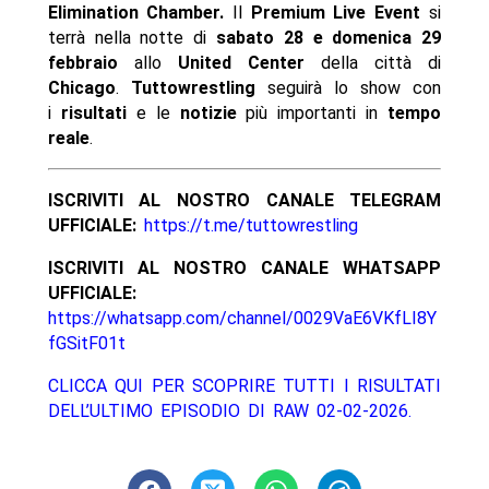
Elimination Chamber.
Il
Premium Live Event
si
terrà nella notte di
sabato 28 e domenica 29
febbraio
allo
United Center
della città di
Chicago
.
Tuttowrestling
seguirà lo show con
i
risultati
e le
notizie
più importanti in
tempo
reale
.
ISCRIVITI AL NOSTRO CANALE TELEGRAM
UFFICIALE:
https://t.me/tuttowrestling
ISCRIVITI AL NOSTRO CANALE WHATSAPP
UFFICIALE:
https://whatsapp.com/channel/0029VaE6VKfLI8Y
fGSitF01t
CLICCA QUI PER SCOPRIRE TUTTI I RISULTATI
DELL’ULTIMO EPISODIO DI RAW 02-02-2026.