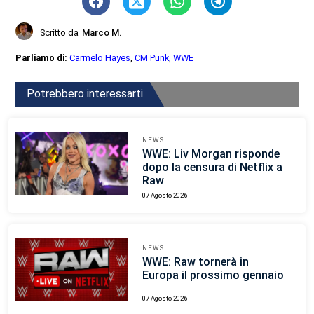
Scritto da
Marco M.
Parliamo di:
Carmelo Hayes
,
CM Punk
,
WWE
Potrebbero interessarti
NEWS
WWE: Liv Morgan risponde
dopo la censura di Netflix a
Raw
07 Agosto 2026
NEWS
WWE: Raw tornerà in
Europa il prossimo gennaio
07 Agosto 2026