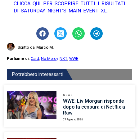
CLICCA QUI PER SCOPRIRE TUTTI I RISULTATI
DI SATURDAY NIGHT’S MAIN EVENT XL.
Scritto da
Marco M.
Parliamo di:
Card
,
No Mercy
,
NXT
,
WWE
Potrebbero interessarti
NEWS
WWE: Liv Morgan risponde
dopo la censura di Netflix a
Raw
07 Agosto 2026