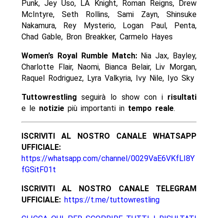
Punk, Jey Uso, LA Knight, Roman Reigns, Drew
McIntyre, Seth Rollins, Sami Zayn, Shinsuke
Nakamura, Rey Mysterio, Logan Paul, Penta,
Chad Gable, Bron Breakker, Carmelo Hayes
Women’s Royal Rumble Match:
Nia Jax, Bayley,
Charlotte Flair, Naomi, Bianca Belair, Liv Morgan,
Raquel Rodriguez, Lyra Valkyria, Ivy Nile, Iyo Sky
Tuttowrestling
seguirà lo show con i
risultati
e le
notizie
più importanti in
tempo reale
.
ISCRIVITI AL NOSTRO CANALE WHATSAPP
UFFICIALE:
https://whatsapp.com/channel/0029VaE6VKfLI8Y
fGSitF01t
ISCRIVITI AL NOSTRO CANALE TELEGRAM
UFFICIALE:
https://t.me/tuttowrestling