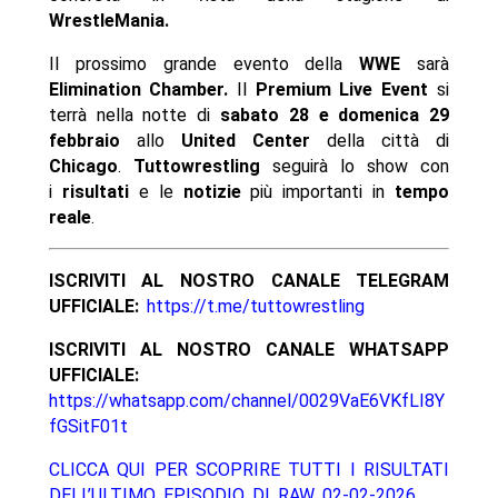
WrestleMania.
Il prossimo grande evento della
WWE
sarà
Elimination Chamber.
Il
Premium Live Event
si
terrà nella notte di
sabato 28 e domenica 29
febbraio
allo
United Center
della città di
Chicago
.
Tuttowrestling
seguirà lo show con
i
risultati
e le
notizie
più importanti in
tempo
reale
.
ISCRIVITI AL NOSTRO CANALE TELEGRAM
UFFICIALE:
https://t.me/tuttowrestling
ISCRIVITI AL NOSTRO CANALE WHATSAPP
UFFICIALE:
https://whatsapp.com/channel/0029VaE6VKfLI8Y
fGSitF01t
CLICCA QUI PER SCOPRIRE TUTTI I RISULTATI
DELL’ULTIMO EPISODIO DI RAW 02-02-2026.