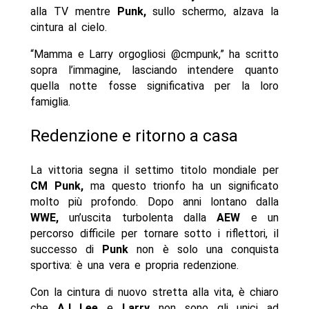
alla TV mentre
Punk,
sullo schermo, alzava la
cintura al cielo.
“Mamma e Larry orgogliosi @cmpunk,” ha scritto
sopra l’immagine, lasciando intendere quanto
quella notte fosse significativa per la loro
famiglia.
Redenzione e ritorno a casa
La vittoria segna il settimo titolo mondiale per
CM Punk,
ma questo trionfo ha un significato
molto più profondo. Dopo anni lontano dalla
WWE,
un’uscita turbolenta dalla
AEW
e un
percorso difficile per tornare sotto i riflettori, il
successo di
Punk
non è solo una conquista
sportiva: è una vera e propria redenzione.
Con la cintura di nuovo stretta alla vita, è chiaro
che
AJ Lee
e
Larry
non sono gli unici ad