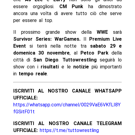
essere orgogliosi.
CM Punk
ha dimostrato
ancora una volta di avere tutto ciò che serve
per essere al top.
Il prossimo grande show della
WWE
sarà
Survivor Series: WarGames.
Il
Premium Live
Event
si terrà nella notte tra
sabato 29 e
domenica 30 novembre
, al
Petco Park
della
città di
San Diego
.
Tuttowrestling
seguirà lo
show con i
risultati
e le
notizie
più importanti
in
tempo reale
.
ISCRIVITI AL NOSTRO CANALE WHATSAPP
UFFICIALE:
https://whatsapp.com/channel/0029VaE6VKfLI8Y
fGSitF01t
ISCRIVITI AL NOSTRO CANALE TELEGRAM
UFFICIALE:
https://t.me/tuttowrestling