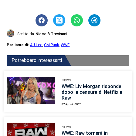
Scritto da
Niccolò Trevisani
Parliamo di:
AJ Lee
,
CM Punk
,
WWE
Potrebbero interessarti
NEWS
WWE: Liv Morgan risponde
dopo la censura di Netflix a
Raw
07 Agosto 2026
NEWS
WWE: Raw tornerà in