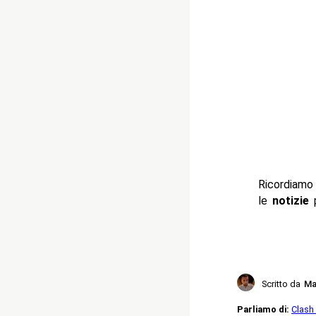
Ricordiam
le
notizie
Scritto da
Ma
Parliamo di:
Clash I