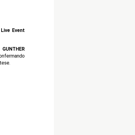
Live Event
e
GUNTHER
confermando
tese.