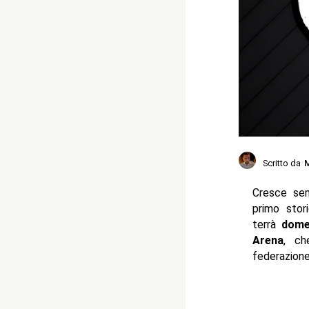
Scritto da
M
Cresce sem
primo sto
terrà
dome
Arena
, ch
federazion