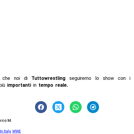
o che noi di
Tuttowrestling
seguiremo lo show con 
più
importanti
in
tempo reale
.
rco M.
n Italy
,
WWE