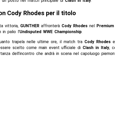
e un posto nel match principale di
Clash in Italy
.
on Cody Rhodes per il titolo
a vittoria,
GUNTHER
affronterà
Cody Rhodes
nel
Premium 
 in palio l’
Undisputed WWE Championship
.
anto trapela nelle ultime ore, il match tra
Cody Rhodes
ssere scelto come main event ufficiale di
Clash in Italy
, 
rtanza dell’incontro che andrà in scena nel capoluogo piemon