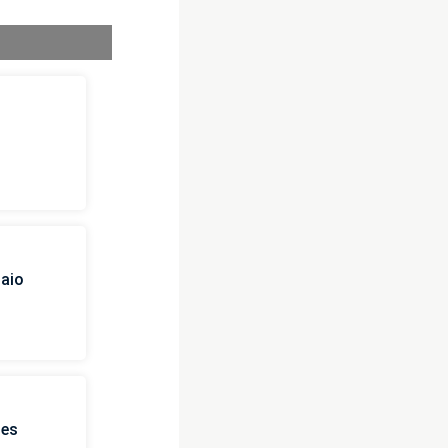
i
naio
ies