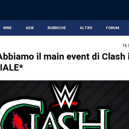
WWE
AEW
RUBRICHE
ALTRO
FORUM
16
bbiamo il main event di Clash i
IALE*