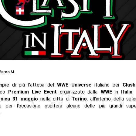
arco M.
pre di più l’attesa del
WWE Universe
italiano per
Clash
rico
Premium Live Event
organizzato dalla
WWE
in
Italia.
nica 31 maggio
nella città di
Torino
, all’interno della sp
e per l’occasione ospiterà alcune delle più grandi supe
e