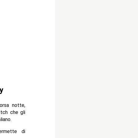
y
orsa notte,
tch che gli
liano.
ermette di