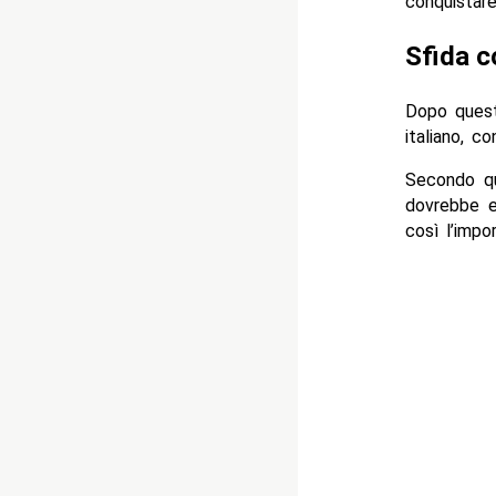
conquistar
Sfida c
Dopo quest
italiano, con
Secondo qu
dovrebbe e
così l’impo