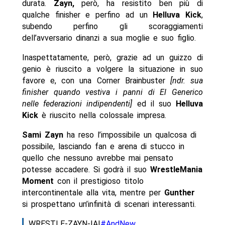
durata.
Zayn,
però, ha resistito ben più di
qualche finisher e perfino ad un
Helluva Kick
,
subendo perfino gli scoraggiamenti
dell’avversario dinanzi a sua moglie e suo figlio.
Inaspettatamente, però, grazie ad un guizzo di
genio è riuscito a volgere la situazione in suo
favore e, con una Corner Brainbuster
[ndr. sua
finisher quando vestiva i panni di El Generico
nelle federazioni indipendenti]
ed il suo
Helluva
Kick
è riuscito nella colossale impresa.
Sami Zayn
ha reso l’impossibile un qualcosa di
possibile, lasciando fan e arena di stucco in
quello che nessuno avrebbe mai pensato
potesse accadere. Si godrà il suo
WrestleMania
Moment
con il prestigioso titolo
intercontinentale alla vita, mentre per
Gunther
si prospettano un’infinità di scenari interessanti.
WRESTLE-ZAYN-IA!
#AndNew