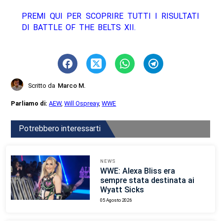
PREMI QUI PER SCOPRIRE TUTTI I RISULTATI
DI BATTLE OF THE BELTS XII.
Scritto da
Marco M.
Parliamo di:
AEW
,
Will Ospreay
,
WWE
Potrebbero interessarti
NEWS
WWE: Alexa Bliss era
sempre stata destinata ai
Wyatt Sicks
05 Agosto 2026