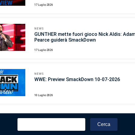
17 Luglio 2026
NEWS
GUNTHER mette fuori gioco Nick Aldis: Ada
Pearce guiderà SmackDown
17 Luglio 2026
NEWS
WWE: Preview SmackDown 10-07-2026
10 Luglio 2026
Ricerca
per: