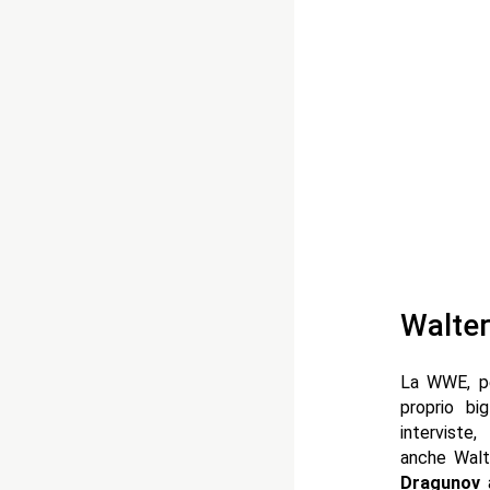
Walter
La WWE, per
proprio bi
interviste
anche Walt
Dragunov
a