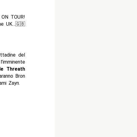
 ON TOUR!
the UK…🇬🇧
ttadine del
l’imminente
ple Threath
aranno Bron
ami Zayn.