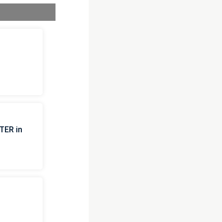
TER in