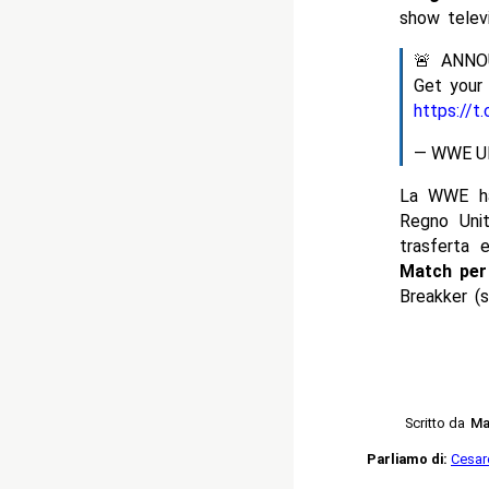
show telev
🚨 ANN
Get your
https://
— WWE U
La WWE ha 
Regno Unit
trasferta 
Match per 
Breakker (
Scritto da
Ma
Parliamo di:
Cesar