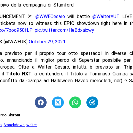
isivo della compagnia di Stamford.
OUNCEMENT 🚨
@WWECesaro
will battle
@WalterAUT
LIVE
 tickets now to witness this EPIC showdown right here in 
t.co/7poo950fLP
pic.twitter.com/HeBdxaixwy
K (@WWEUK)
October 29, 2021
previsto per il proprio tour otto spettacoli in diverse ci
o, annunciando il miglior parco di Superstar possibile per 
europea. Oltre a Walter Cesaro, infatti, è previsto un
Tri
il Titolo NXT
: a contendere il Titolo a Tommaso Ciampa s
sconfitto da Ciampa ad Halloween Havoc mercoledì, ndr) e S
rco Ghironi
o
,
Smackdown
,
walter