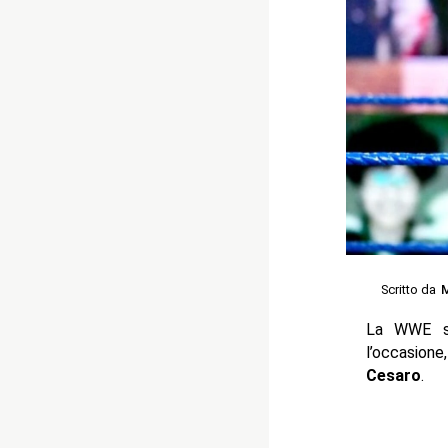
Scritto da
M
La WWE st
l’occasio
Cesaro
.