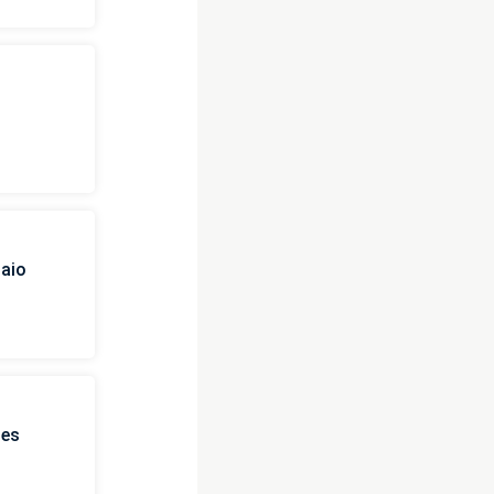
i
naio
ies