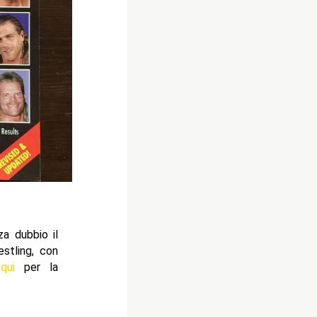
za dubbio il
stling, con
 qui
per la