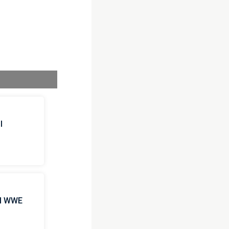
l
 il WWE