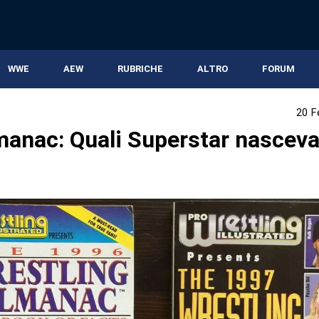
WWE
AEW
RUBRICHE
ALTRO
FORUM
20 F
anac: Quali Superstar nascev