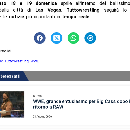
ato 18 e 19 domenica
aprile all’interno del bellissim
ella città di
Las Vegas
.
Tuttowrestling
seguirà l
 le
notizie
più importanti in
tempo reale
.
rco M.
er
,
Tuttowrestling
,
WWE
teressarti
NEWS
WWE, grande entusiasmo per Big Cass dopo i
ritorno a RAW
08 Agosto 2026