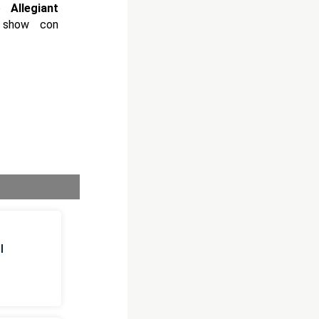
o
Allegiant
o show con
l