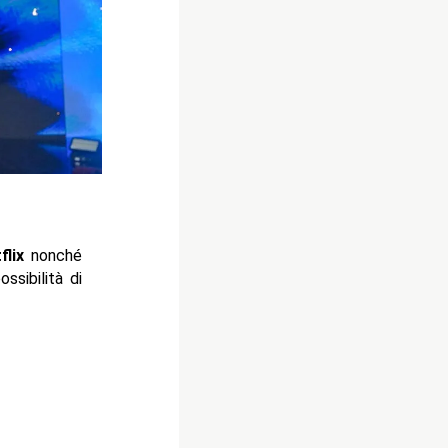
flix
nonché
ssibilità di