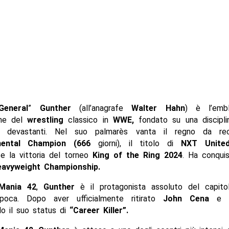
General
”
Gunther
(all’anagrafe
Walter Hahn
) è l’emb
one del
wrestling
classico in
WWE,
fondato su una discipli
ici devastanti. Nel suo palmarès vanta il regno da r
inental Champion (666
giorni), il titolo di
NXT Unite
e la vittoria del torneo
King of the Ring 2024
. Ha conqui
avyweight Championship.
eMania 42
,
Gunther
è il protagonista assoluto del capitol
epoca. Dopo aver ufficialmente ritirato
John Cena
e
do il suo status di
“Career Killer”.