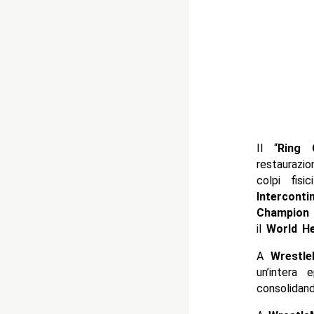
Il “
Ring 
restaurazi
colpi fis
Intercont
Champion
il
World He
A
Wrestl
un’intera 
consolidan