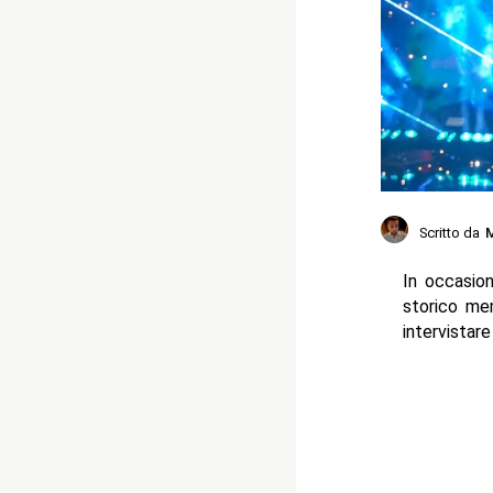
Scritto da
M
In occasio
storico me
intervistar