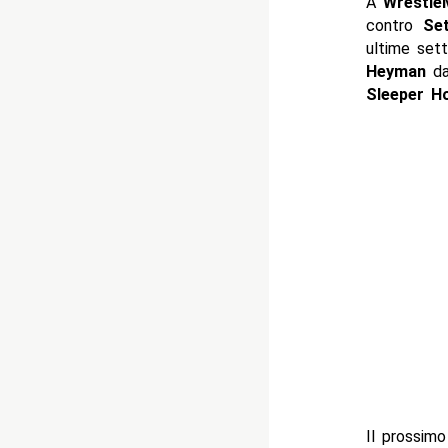
A
Wrestle
contro
Set
ultime set
Heyman
da
Sleeper H
Il prossim