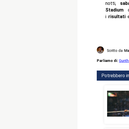
notti,
sab
Stadium
d
i
risultati
e
Scritto da
Ma
Parliamo di:
Gunth
Potrebbero in