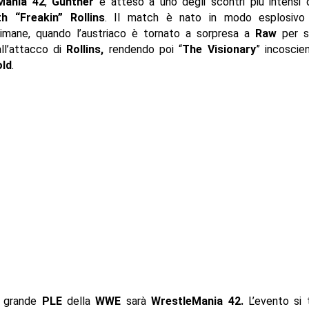
Mania 42
,
Gunther
è atteso a uno degli scontri più intensi 
h “Freakin” Rollins
. Il match è nato in modo esplosivo
timane, quando l’austriaco è tornato a sorpresa a
Raw
per s
ll’attacco di
Rollins,
rendendo poi “
The Visionary
” incoscie
old
.
o grande
PLE
della
WWE
sarà
WrestleMania 42
.
L’evento si 