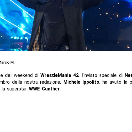
arco M.
ne del weekend di
WrestleMania 42
, l’inviato speciale di
Net
mbro della nostra redazione,
Michele
Ippolito
, ha avuto la po
e la superstar
WWE Gunther.