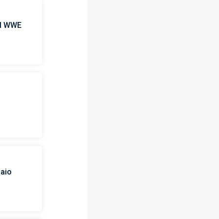
 il WWE
i
naio