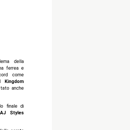
lema della
na ferrea e
ecord come
d Kingdom
stato anche
o finale di
AJ Styles