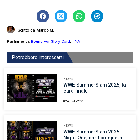
Scritto da
Marco M.
Parliamo di:
Bound For Glory
,
Card
,
TNA
Potrebbero interessarti
NEWS
WWE SummerSlam 2026, la
card finale
02 Agosto 2026
NEWS
WWE SummerSlam 2026
Night One, card completa