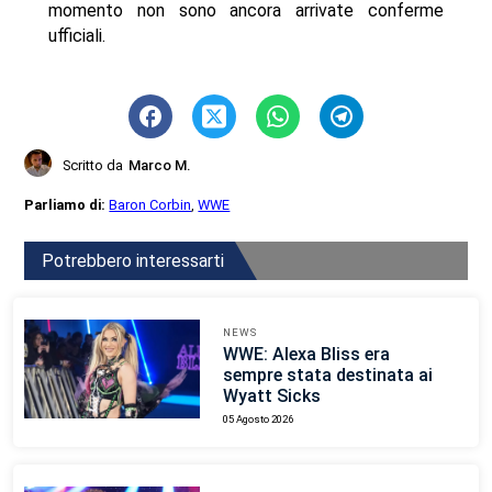
momento non sono ancora arrivate conferme
ufficiali.
Scritto da
Marco M.
Parliamo di:
Baron Corbin
,
WWE
Potrebbero interessarti
NEWS
WWE: Alexa Bliss era
sempre stata destinata ai
Wyatt Sicks
05 Agosto 2026