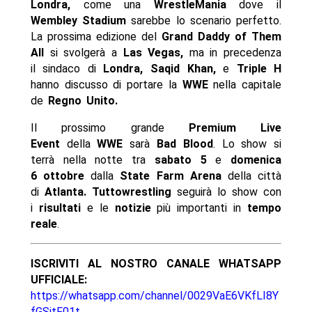
Londra,
come una
WrestleMania
dove il
Wembley Stadium
sarebbe lo scenario perfetto.
La prossima edizione del
Grand Daddy of Them
All
si svolgerà a
Las Vegas,
ma in precedenza
il sindaco di
Londra, Saqid Khan,
e
Triple
H
hanno discusso di portare la
WWE
nella capitale
de
Regno Unito.
Il prossimo grande
Premium Live
Event
della
WWE
sarà
Bad Blood
. Lo show si
terrà nella notte tra
sabato 5
e
domenica
6
ottobre
dalla
State Farm Arena
della città
di
Atlanta. Tuttowrestling
seguirà lo show con
i
risultati
e le
notizie
più importanti in
tempo
reale
.
ISCRIVITI AL NOSTRO CANALE WHATSAPP
UFFICIALE:
https://whatsapp.com/channel/0029VaE6VKfLI8Y
fGSitF01t